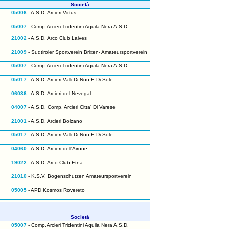
Società
05006
- A.S.D. Arcieri Virtus
05007
- Comp.Arcieri Tridentini Aquila Nera A.S.D.
21002
- A.S.D. Arco Club Laives
21009
- Sudtiroler Sportverein Brixen- Amateursportverein
05007
- Comp.Arcieri Tridentini Aquila Nera A.S.D.
05017
- A.S.D. Arcieri Valli Di Non E Di Sole
06036
- A.S.D. Arcieri del Nevegal
04007
- A.S.D. Comp. Arcieri Citta' Di Varese
21001
- A.S.D. Arcieri Bolzano
05017
- A.S.D. Arcieri Valli Di Non E Di Sole
04060
- A.S.D. Arcieri dell'Airone
19022
- A.S.D. Arco Club Etna
21010
- K.S.V. Bogenschutzen Amateursportverein
05005
- APD Kosmos Rovereto
Società
05007
- Comp.Arcieri Tridentini Aquila Nera A.S.D.