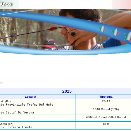
ole
2015
Località
Tipologia
io (Bz)
12+12
ato Provinciale Trofeo Del Gufo
1440 Round (FITA)
neo Citta' Di Verona
70/60mt Round - 50mt Round
Garda (Tn)
18 m
rov. Fitarco Trento