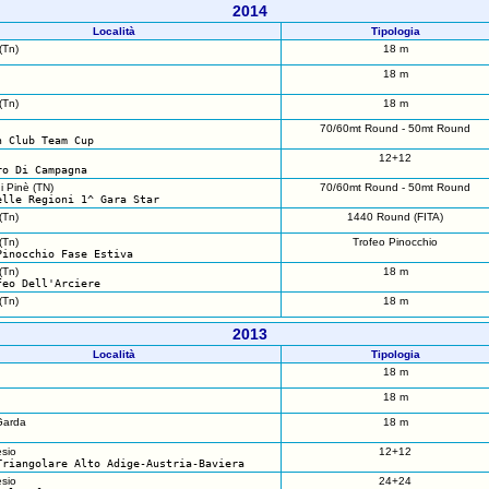
2014
Località
Tipologia
(Tn)
18 m
18 m
(Tn)
18 m
70/60mt Round - 50mt Round
n Club Team Cup
12+12
ro Di Campagna
i Pinè (TN)
70/60mt Round - 50mt Round
elle Regioni 1^ Gara Star
(Tn)
1440 Round (FITA)
(Tn)
Trofeo Pinocchio
Pinocchio Fase Estiva
(Tn)
18 m
feo Dell'Arciere
(Tn)
18 m
2013
Località
Tipologia
18 m
18 m
Garda
18 m
sio
12+12
Triangolare Alto Adige-Austria-Baviera
sio
24+24