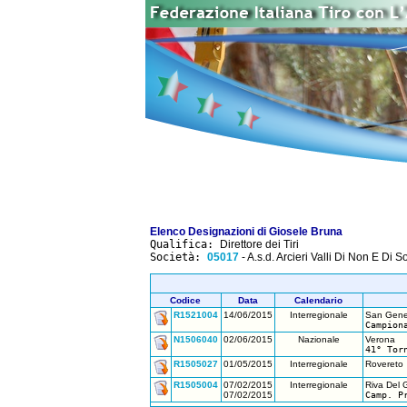
Elenco Designazioni di Giosele Bruna
Qualifica:
Direttore dei Tiri
Società:
05017
- A.s.d. Arcieri Valli Di Non E Di S
Codice
Data
Calendario
R1521004
14/06/2015
Interregionale
San Genes
Campion
N1506040
02/06/2015
Nazionale
Verona
41° Tor
R1505027
01/05/2015
Interregionale
Rovereto
R1505004
07/02/2015
Interregionale
Riva Del 
07/02/2015
Camp. P