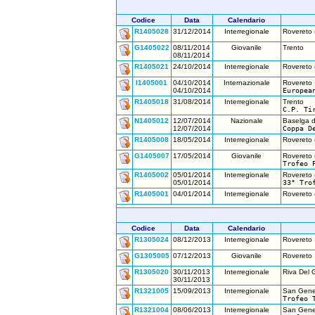
Codice
Data
Calendario
R1405028
31/12/2014
Interregionale
Rovereto 
G1405022
08/11/2014
Giovanile
Trento
08/11/2014
R1405021
24/10/2014
Interregionale
Rovereto 
I1405001
04/10/2014
Internazionale
Rovereto
04/10/2014
Europea
R1405018
31/08/2014
Interregionale
Trento
C.P. Ti
N1405012
12/07/2014
Nazionale
Baselga d
12/07/2014
Coppa D
R1405008
18/05/2014
Interregionale
Rovereto 
G1405007
17/05/2014
Giovanile
Rovereto 
Trofeo 
R1405002
05/01/2014
Interregionale
Rovereto 
05/01/2014
33° Tro
R1405001
04/01/2014
Interregionale
Rovereto 
Codice
Data
Calendario
R1305024
08/12/2013
Interregionale
Rovereto
G1305005
07/12/2013
Giovanile
Rovereto
R1305020
30/11/2013
Interregionale
Riva Del 
30/11/2013
R1321005
15/09/2013
Interregionale
San Gene
Trofeo 
R1321004
08/06/2013
Interregionale
San Gene