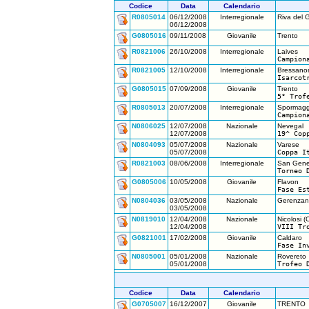
Codice
Data
Calendario
R0805014
06/12/2008
Interregionale
Riva del 
06/12/2008
G0805016
09/11/2008
Giovanile
Trento
R0821006
26/10/2008
Interregionale
Laives
Campion
R0821005
12/10/2008
Interregionale
Bressano
Isarcot
G0805015
07/09/2008
Giovanile
Trento
5° Trof
R0805013
20/07/2008
Interregionale
Spormagg
Campion
N0806025
12/07/2008
Nazionale
Nevegal
12/07/2008
19^ Cop
N0804093
05/07/2008
Nazionale
Varese
05/07/2008
Coppa I
R0821003
08/06/2008
Interregionale
San Gene
Torneo 
G0805006
10/05/2008
Giovanile
Flavon
Fase Es
N0804036
03/05/2008
Nazionale
Gerenzan
03/05/2008
N0819010
12/04/2008
Nazionale
Nicolosi (C
12/04/2008
VIII Tr
G0821001
17/02/2008
Giovanile
Caldaro
Fase In
N0805001
05/01/2008
Nazionale
Rovereto
05/01/2008
Trofeo 
Codice
Data
Calendario
G0705007
16/12/2007
Giovanile
TRENTO