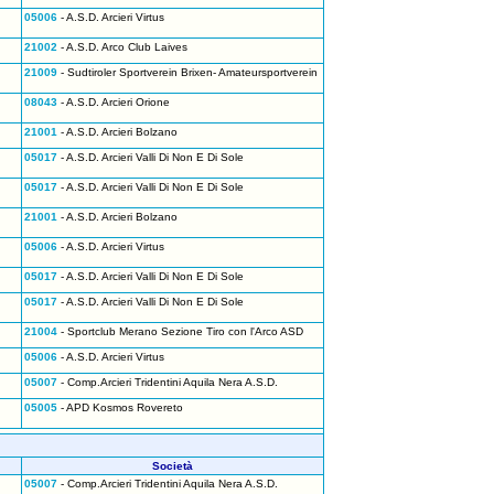
05006
- A.S.D. Arcieri Virtus
21002
- A.S.D. Arco Club Laives
21009
- Sudtiroler Sportverein Brixen- Amateursportverein
08043
- A.S.D. Arcieri Orione
21001
- A.S.D. Arcieri Bolzano
05017
- A.S.D. Arcieri Valli Di Non E Di Sole
05017
- A.S.D. Arcieri Valli Di Non E Di Sole
21001
- A.S.D. Arcieri Bolzano
05006
- A.S.D. Arcieri Virtus
05017
- A.S.D. Arcieri Valli Di Non E Di Sole
05017
- A.S.D. Arcieri Valli Di Non E Di Sole
21004
- Sportclub Merano Sezione Tiro con l'Arco ASD
05006
- A.S.D. Arcieri Virtus
05007
- Comp.Arcieri Tridentini Aquila Nera A.S.D.
05005
- APD Kosmos Rovereto
Società
05007
- Comp.Arcieri Tridentini Aquila Nera A.S.D.