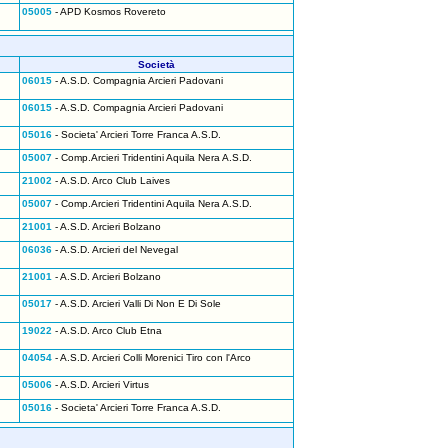
05005
- APD Kosmos Rovereto
Società
06015
- A.S.D. Compagnia Arcieri Padovani
06015
- A.S.D. Compagnia Arcieri Padovani
05016
- Societa' Arcieri Torre Franca A.S.D.
05007
- Comp.Arcieri Tridentini Aquila Nera A.S.D.
21002
- A.S.D. Arco Club Laives
05007
- Comp.Arcieri Tridentini Aquila Nera A.S.D.
21001
- A.S.D. Arcieri Bolzano
06036
- A.S.D. Arcieri del Nevegal
21001
- A.S.D. Arcieri Bolzano
05017
- A.S.D. Arcieri Valli Di Non E Di Sole
19022
- A.S.D. Arco Club Etna
04054
- A.S.D. Arcieri Colli Morenici Tiro con l'Arco
05006
- A.S.D. Arcieri Virtus
05016
- Societa' Arcieri Torre Franca A.S.D.