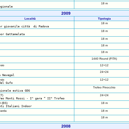
18 m
egionale
2009
Località
Tipologia
18 m
or giovanile città di Padova
18 m
oor Gattamelata
18 m
18 m
18 m
1440 Round (FITA)
sio
12+12
24+24
a Nevegal
sio
12+12
del Gufo
Trofeo Pinocchio
gionale estiva GDG
CT)
24+24
feo Monti Rossi - I^ gara “ II° Trofeo
i (BS)
18 m
ati Italiani Indoor
Garda
18 m
18 m
2008