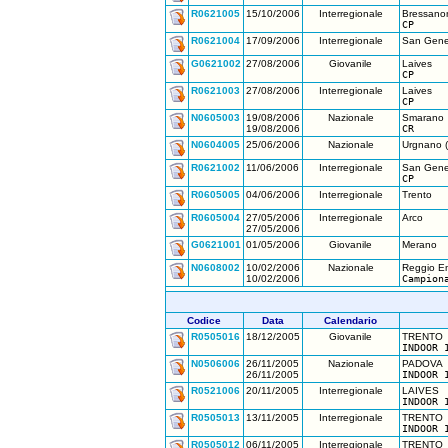
R0621005
15/10/2006
Interregionale
Bressano
CP
R0621004
17/09/2006
Interregionale
San Gene
G0621002
27/08/2006
Giovanile
Laives
CP
R0621003
27/08/2006
Interregionale
Laives
CP
N0605003
19/08/2006
Nazionale
Smarano
19/08/2006
CR
N0604005
25/06/2006
Nazionale
Urgnano (
R0621002
11/06/2006
Interregionale
San Gene
CP
R0605005
04/06/2006
Interregionale
Trento
R0605004
27/05/2006
Interregionale
Arco
27/05/2006
G0621001
01/05/2006
Giovanile
Merano
N0608002
10/02/2006
Nazionale
Reggio Em
10/02/2006
Campion
Codice
Data
Calendario
R0505016
18/12/2005
Giovanile
TRENTO
INDOOR 
N0506006
26/11/2005
Nazionale
PADOVA
26/11/2005
INDOOR 
R0521006
20/11/2005
Interregionale
LAIVES
INDOOR 
R0505013
13/11/2005
Interregionale
TRENTO
INDOOR 
R0505012
06/11/2005
Interregionale
TRENTO