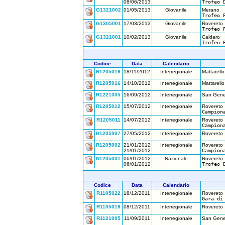
08/06/2013
Trofeo 
G1321002
01/05/2013
Giovanile
Merano
Trofeo 
G1305001
17/03/2013
Giovanile
Rovereto
Trofeo 
G1321001
10/02/2013
Giovanile
Caldaro
Trofeo 
Codice
Data
Calendario
R1205019
18/11/2012
Interregionale
Mattarello
R1205016
14/10/2012
Interregionale
Mattarello
R1221005
16/09/2012
Interregionale
San Genes
R1205012
15/07/2012
Interregionale
Rovereto
Campion
R1205011
14/07/2012
Interregionale
Rovereto
Campion
R1205007
27/05/2012
Interregionale
Rovereto
R1205002
21/01/2012
Interregionale
Rovereto
21/01/2012
Campion
N1205001
06/01/2012
Nazionale
Rovereto
06/01/2012
Trofeo 
Codice
Data
Calendario
R1105022
18/12/2011
Interregionale
Rovereto
Gara di
R1105019
08/12/2011
Interregionale
Rovereto
R1121005
11/09/2011
Interregionale
San Genes