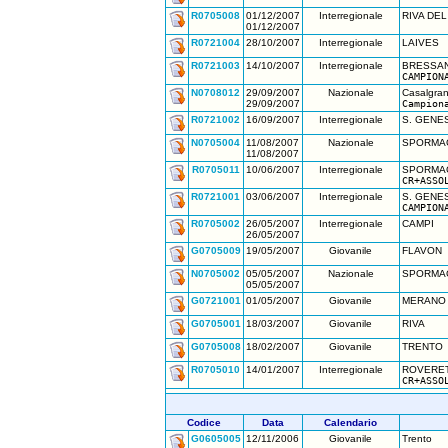
R0705008
01/12/2007
Interregionale
RIVA DE
01/12/2007
R0721004
28/10/2007
Interregionale
LAIVES
R0721003
14/10/2007
Interregionale
BRESSA
CAMPION
N0708012
29/09/2007
Nazionale
Casalgran
29/09/2007
Campion
R0721002
16/09/2007
Interregionale
S. GENE
N0705004
11/08/2007
Nazionale
SPORMA
11/08/2007
R0705011
10/06/2007
Interregionale
SPORMA
CR+ASSO
R0721001
03/06/2007
Interregionale
S. GENE
CAMPION
R0705002
26/05/2007
Interregionale
CAMPI
26/05/2007
G0705009
19/05/2007
Giovanile
FLAVON
N0705002
05/05/2007
Nazionale
SPORMA
05/05/2007
G0721001
01/05/2007
Giovanile
MERANO
G0705001
18/03/2007
Giovanile
RIVA
G0705008
18/02/2007
Giovanile
TRENTO
R0705010
14/01/2007
Interregionale
ROVERE
CR+ASSO
Codice
Data
Calendario
G0605005
12/11/2006
Giovanile
Trento