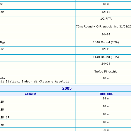
ne
18 m
sio
12+12
1/2 FITA
70mt Round + O.R. (regole fino 31/03/2
24+24
Bg)
1440 Round (FITA)
sio
12+12
1440 Round (FITA)
24+24
Trofeo Pinocchio
ilia
18 m
ati Italiani Indoor di Classe e Assoluti
2005
Località
Tipologia
18 m
18M
18 m
18M
18 m
18M CP
18 m
18M
25 m