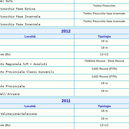
Del Gufo
Trofeo Pinocchio
Pinocchio Fase Estiva
Trofeo Pinocchio fase invernale
Pinocchio Fase Invernale
Trofeo Pinocchio fase invernale
Pinocchio Fase Invernale
2012
Località
Tipologia
18 m
18 m
io (Bz)
12+12
70/60mt Round - 50mt Round
ato Regionale S/M + Assoluti
1440 Round (FITA)
ato Provinciale Classi Giovanili
1440 Round (FITA)
18 m
ato Provinciale
18 m
Dell'Arciere
2011
Località
Tipologia
18 m
 Valutazione/Selezione
18 m
io (Bz)
12+12