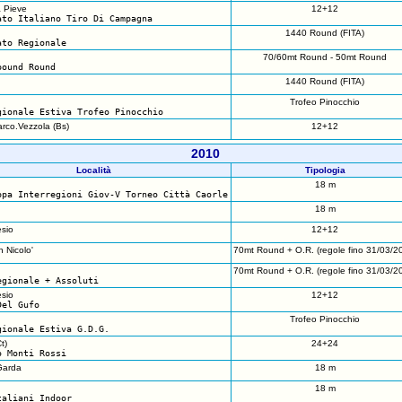
a Pieve
12+12
ato Italiano Tiro Di Campagna
1440 Round (FITA)
ato Regionale
70/60mt Round - 50mt Round
pound Round
1440 Round (FITA)
Trofeo Pinocchio
gionale Estiva Trofeo Pinocchio
rco.Vezzola (Bs)
12+12
2010
Località
Tipologia
18 m
ppa Interregioni Giov-V Torneo Città Caorle
18 m
sio
12+12
 Nicolo'
70mt Round + O.R. (regole fino 31/03/2
70mt Round + O.R. (regole fino 31/03/2
egionale + Assoluti
sio
12+12
Del Gufo
Trofeo Pinocchio
gionale Estiva G.D.G.
t)
24+24
o Monti Rossi
Garda
18 m
18 m
taliani Indoor