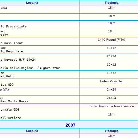
Località
Tipologia
Garda
18 m
18 m
18 m
ato Provinciale
ne
18 m
rophy
1440 Round (FITA)
eo Doss Trent
iore
12+12
ato Regionale
24+24
pa Nevegal H/F 24+24
12+12
talia delle Regioni 3’ª gara star
sio
12+12
Del Gufo
Trofeo Pinocchio
tiva GDG
o (VA)
24+24
t)
24+24
ofeo Monti Rossi
Trofeo Pinocchio fase invernale
vernale GDG
18 m
Dell'Arciere
2007
Località
Tipologia
18 m