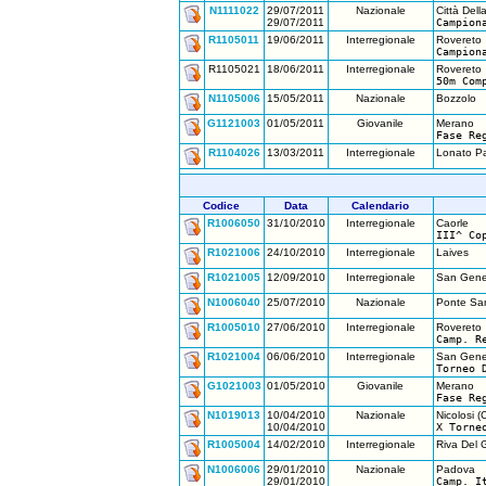
N1111022
29/07/2011
Nazionale
Città Dell
29/07/2011
Campion
R1105011
19/06/2011
Interregionale
Rovereto
Campion
R1105021
18/06/2011
Interregionale
Rovereto
50m Com
N1105006
15/05/2011
Nazionale
Bozzolo
G1121003
01/05/2011
Giovanile
Merano
Fase Re
R1104026
13/03/2011
Interregionale
Lonato Pa
Codice
Data
Calendario
R1006050
31/10/2010
Interregionale
Caorle
III^ Co
R1021006
24/10/2010
Interregionale
Laives
R1021005
12/09/2010
Interregionale
San Gene
N1006040
25/07/2010
Nazionale
Ponte San
R1005010
27/06/2010
Interregionale
Rovereto
Camp. R
R1021004
06/06/2010
Interregionale
San Gene
Torneo 
G1021003
01/05/2010
Giovanile
Merano
Fase Re
N1019013
10/04/2010
Nazionale
Nicolosi (C
10/04/2010
X Torne
R1005004
14/02/2010
Interregionale
Riva Del 
N1006006
29/01/2010
Nazionale
Padova
29/01/2010
Camp. I