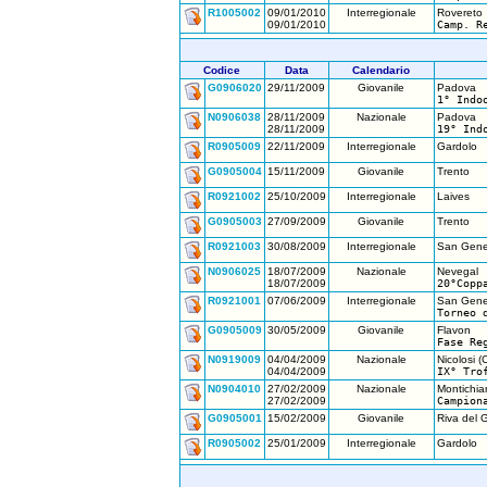
R1005002
09/01/2010
Interregionale
Rovereto
09/01/2010
Camp. R
Codice
Data
Calendario
G0906020
29/11/2009
Giovanile
Padova
1° Indo
N0906038
28/11/2009
Nazionale
Padova
28/11/2009
19° Ind
R0905009
22/11/2009
Interregionale
Gardolo
G0905004
15/11/2009
Giovanile
Trento
R0921002
25/10/2009
Interregionale
Laives
G0905003
27/09/2009
Giovanile
Trento
R0921003
30/08/2009
Interregionale
San Gene
N0906025
18/07/2009
Nazionale
Nevegal
18/07/2009
20°Copp
R0921001
07/06/2009
Interregionale
San Gene
Torneo 
G0905009
30/05/2009
Giovanile
Flavon
Fase Re
N0919009
04/04/2009
Nazionale
Nicolosi (
04/04/2009
IX° Tro
N0904010
27/02/2009
Nazionale
Montichiar
27/02/2009
Campion
G0905001
15/02/2009
Giovanile
Riva del 
R0905002
25/01/2009
Interregionale
Gardolo