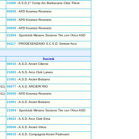
11008
- A.S.D.1^ Comp.Arc.Barbacane Citta' Pieve
05005
- APD Kosmos Rovereto
05005
- APD Kosmos Rovereto
05005
- APD Kosmos Rovereto
21004
- Sportclub Merano Sezione Tiro con l'Arco ASD
04117
- PRODESENZANO S.C.S.D. Settore Arco
Società
06010
- A.S.D. Arcieri Ciliensi
21002
- A.S.D. Arco Club Laives
21001
- A.S.D. Arcieri Bolzano
011)
06077
- A.S.D. ARCIERI RIO
011)
05005
- APD Kosmos Rovereto
21001
- A.S.D. Arcieri Bolzano
21004
- Sportclub Merano Sezione Tiro con l'Arco ASD
19022
- A.S.D. Arco Club Etna
05006
- A.S.D. Arcieri Virtus
06015
- A.S.D. Compagnia Arcieri Padovani