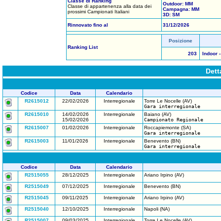
Classe di Ranking
Outdoor: MM
Classe di appartenenza alla data dei
Campagna: MM
prossimi Campionati Italiani
3D: SM
Rinnovato fino al
31/12/2026
Posizione
Ranking List
203
Indoor -
Dett
Codice
Data
Calendario
R2615012
22/02/2026
Interregionale
Torre Le Nocelle (AV)
Gara interregionale
R2615010
14/02/2026
Interregionale
Baiano (AV)
15/02/2026
Campionato Regionale
R2615007
01/02/2026
Interregionale
Roccapiemonte (SA)
Gara interregionale
R2615003
11/01/2026
Interregionale
Benevento (BN)
Gara interregionale
Codice
Data
Calendario
R2515055
28/12/2025
Interregionale
Ariano Irpino (AV)
R2515049
07/12/2025
Interregionale
Benevento (BN)
R2515045
09/11/2025
Interregionale
Ariano Irpino (AV)
R2515040
12/10/2025
Interregionale
Napoli (NA)
R2515007
09/03/2025
Interregionale
Torre Le Nocelle (AV)