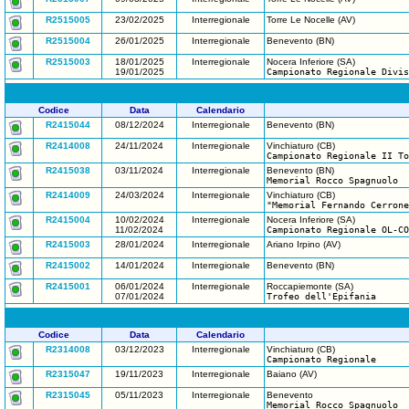
R2515005
23/02/2025
Interregionale
Torre Le Nocelle (AV)
R2515004
26/01/2025
Interregionale
Benevento (BN)
R2515003
18/01/2025
Interregionale
Nocera Inferiore (SA)
19/01/2025
Campionato Regionale Divis
Codice
Data
Calendario
R2415044
08/12/2024
Interregionale
Benevento (BN)
R2414008
24/11/2024
Interregionale
Vinchiaturo (CB)
Campionato Regionale II To
R2415038
03/11/2024
Interregionale
Benevento (BN)
Memorial Rocco Spagnuolo
R2414009
24/03/2024
Interregionale
Vinchiaturo (CB)
"Memorial Fernando Cerrone
R2415004
10/02/2024
Interregionale
Nocera Inferiore (SA)
11/02/2024
Campionato Regionale OL-CO
R2415003
28/01/2024
Interregionale
Ariano Irpino (AV)
R2415002
14/01/2024
Interregionale
Benevento (BN)
R2415001
06/01/2024
Interregionale
Roccapiemonte (SA)
07/01/2024
Trofeo dell'Epifania
Codice
Data
Calendario
R2314008
03/12/2023
Interregionale
Vinchiaturo (CB)
Campionato Regionale
R2315047
19/11/2023
Interregionale
Baiano (AV)
R2315045
05/11/2023
Interregionale
Benevento
Memorial Rocco Spagnuolo