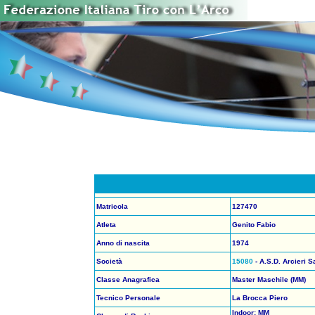
Matricola
127470
Atleta
Genito Fabio
Anno di nascita
1974
Società
15080
- A.S.D. Arcieri S
Classe Anagrafica
Master Maschile (MM)
Tecnico Personale
La Brocca Piero
Indoor: MM