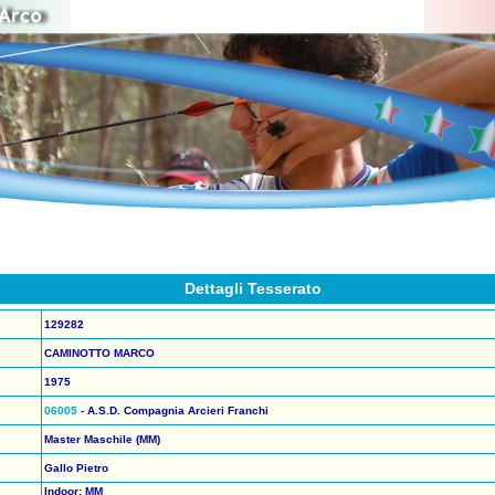
Dettagli Tesserato
129282
CAMINOTTO MARCO
1975
06005
- A.S.D. Compagnia Arcieri Franchi
Master Maschile (MM)
Gallo Pietro
Indoor: MM