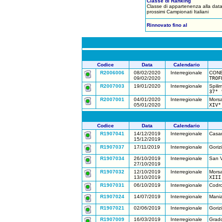
Classe di Ranking
Classe di appartenenza alla data
prossimi Campionati Italiani
Rinnovato fino al
Codice
Data
Calendario
R2006006
08/02/2020
Interregionale
CON
09/02/2020
TROF
R2007003
19/01/2020
Interregionale
Spili
37° 
R2007001
04/01/2020
Interregionale
Morsa
05/01/2020
XIV°
Codice
Data
Calendario
R1907041
14/12/2019
Interregionale
Casar
15/12/2019
R1907037
17/11/2019
Interregionale
Goriz
R1907034
26/10/2019
Interregionale
San V
27/10/2019
R1907032
12/10/2019
Interregionale
Morsa
13/10/2019
XIII
R1907031
06/10/2019
Interregionale
Codro
R1907024
14/07/2019
Interregionale
Mani
R1907021
02/06/2019
Interregionale
Goriz
R1907009
16/03/2019
Interregionale
Grad