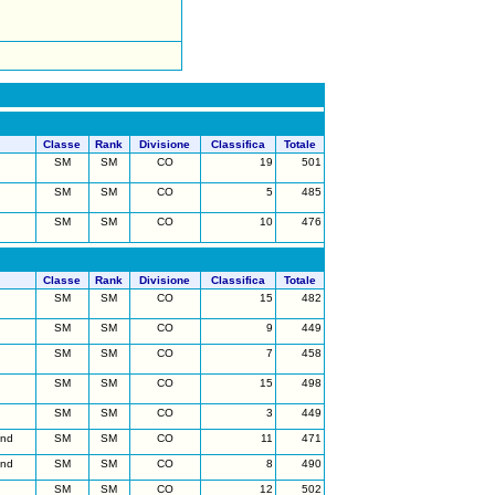
Classe
Rank
Divisione
Classifica
Totale
SM
SM
CO
19
501
SM
SM
CO
5
485
SM
SM
CO
10
476
Classe
Rank
Divisione
Classifica
Totale
SM
SM
CO
15
482
SM
SM
CO
9
449
SM
SM
CO
7
458
SM
SM
CO
15
498
SM
SM
CO
3
449
und
SM
SM
CO
11
471
und
SM
SM
CO
8
490
SM
SM
CO
12
502