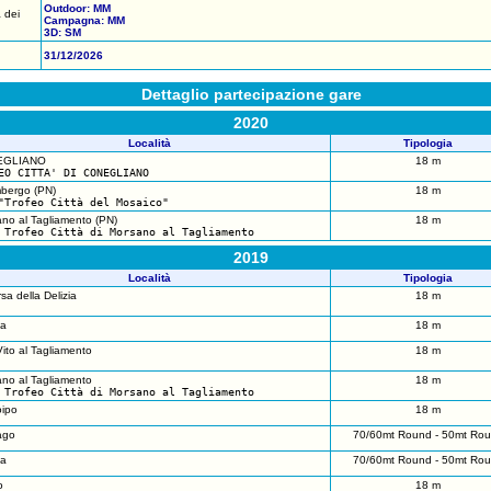
Outdoor: MM
 dei
Campagna: MM
3D: SM
31/12/2026
Dettaglio partecipazione gare
2020
Località
Tipologia
EGLIANO
18 m
EO CITTA' DI CONEGLIANO
mbergo (PN)
18 m
"Trofeo Città del Mosaico"
no al Tagliamento (PN)
18 m
 Trofeo Città di Morsano al Tagliamento
2019
Località
Tipologia
sa della Delizia
18 m
ia
18 m
ito al Tagliamento
18 m
no al Tagliamento
18 m
 Trofeo Città di Morsano al Tagliamento
ipo
18 m
ago
70/60mt Round - 50mt Ro
ia
70/60mt Round - 50mt Ro
o
18 m