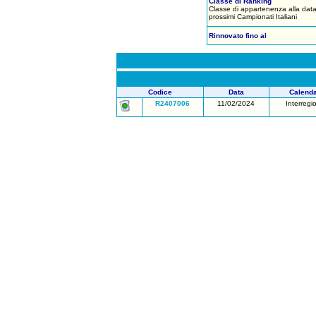
Classe di Ranking
Classe di appartenenza alla data
prossimi Campionati Italiani
Rinnovato fino al
Codice
Data
Calenda
R2407006
11/02/2024
Interregi