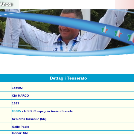
Dettagli Tesserato
155002
CIA MARCO
1983
06005
- A.S.D. Compagnia Arcieri Franchi
Seniores Maschile (SM)
Gallo Paolo
Indoor: SM