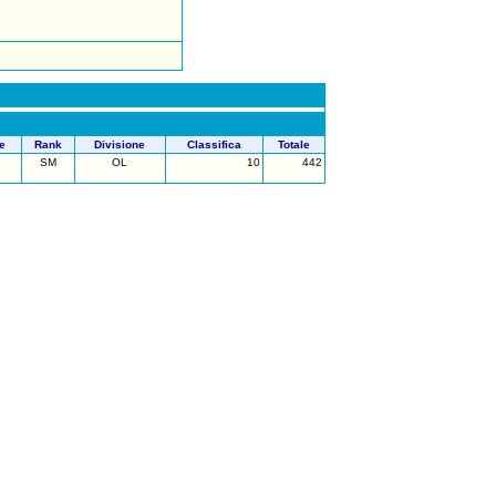
e
Rank
Divisione
Classifica
Totale
SM
OL
10
442