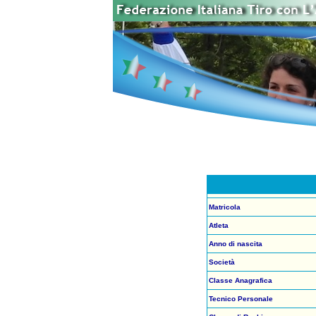
Matricola
Atleta
Anno di nascita
Società
Classe Anagrafica
Tecnico Personale