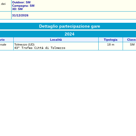
Outdoor: SM
 dei
Campagna: SM
3D: SM
31/12/2026
Dettaglio partecipazione gare
2024
rio
Località
Tipologia
Class
onale
Tolmezzo (UD)
18 m
SM
43° Trofeo Città di Tolmezzo