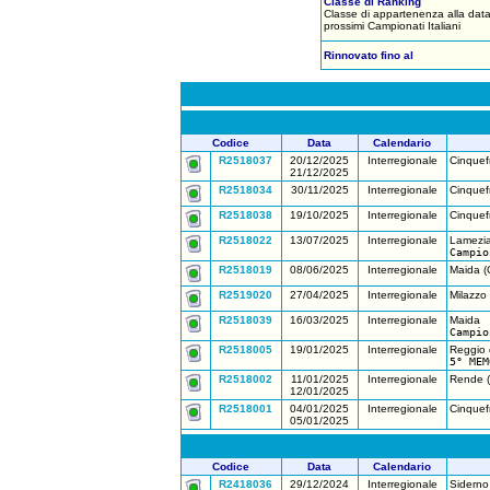
Classe di Ranking
Classe di appartenenza alla data
prossimi Campionati Italiani
Rinnovato fino al
Codice
Data
Calendario
R2518037
20/12/2025
Interregionale
Cinquef
21/12/2025
R2518034
30/11/2025
Interregionale
Cinquef
R2518038
19/10/2025
Interregionale
Cinquef
R2518022
13/07/2025
Interregionale
Lamezia
Campio
R2518019
08/06/2025
Interregionale
Maida (
R2519020
27/04/2025
Interregionale
Milazzo
R2518039
16/03/2025
Interregionale
Maida
Campio
R2518005
19/01/2025
Interregionale
Reggio 
5° MEM
R2518002
11/01/2025
Interregionale
Rende 
12/01/2025
R2518001
04/01/2025
Interregionale
Cinquef
05/01/2025
Codice
Data
Calendario
R2418036
29/12/2024
Interregionale
Siderno