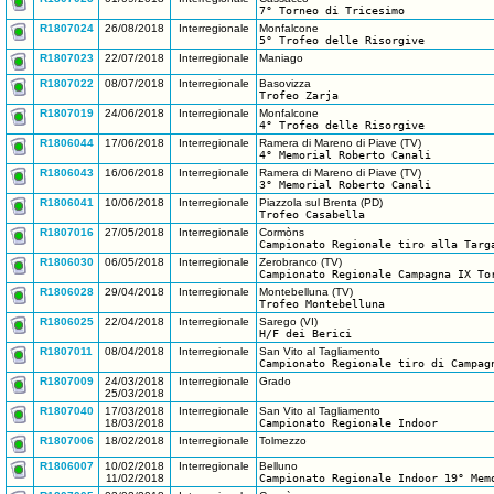
7° Torneo di Tricesimo
R1807024
26/08/2018
Interregionale
Monfalcone
5° Trofeo delle Risorgive
R1807023
22/07/2018
Interregionale
Maniago
R1807022
08/07/2018
Interregionale
Basovizza
Trofeo Zarja
R1807019
24/06/2018
Interregionale
Monfalcone
4° Trofeo delle Risorgive
R1806044
17/06/2018
Interregionale
Ramera di Mareno di Piave (TV)
4° Memorial Roberto Canali
R1806043
16/06/2018
Interregionale
Ramera di Mareno di Piave (TV)
3° Memorial Roberto Canali
R1806041
10/06/2018
Interregionale
Piazzola sul Brenta (PD)
Trofeo Casabella
R1807016
27/05/2018
Interregionale
Cormòns
Campionato Regionale tiro alla Targ
R1806030
06/05/2018
Interregionale
Zerobranco (TV)
Campionato Regionale Campagna IX To
R1806028
29/04/2018
Interregionale
Montebelluna (TV)
Trofeo Montebelluna
R1806025
22/04/2018
Interregionale
Sarego (VI)
H/F dei Berici
R1807011
08/04/2018
Interregionale
San Vito al Tagliamento
Campionato Regionale tiro di Campag
R1807009
24/03/2018
Interregionale
Grado
25/03/2018
R1807040
17/03/2018
Interregionale
San Vito al Tagliamento
18/03/2018
Campionato Regionale Indoor
R1807006
18/02/2018
Interregionale
Tolmezzo
R1806007
10/02/2018
Interregionale
Belluno
11/02/2018
Campionato Regionale Indoor 19° Mem