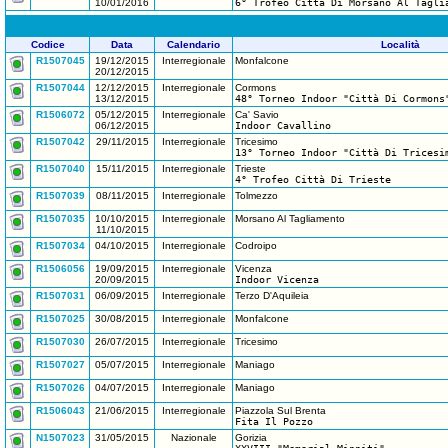
10/01/2016
6° Trofeo Città Di Morsano Al Tagli
Codice
Data
Calendario
Località
R1507045
19/12/2015
Interregionale
Monfalcone
20/12/2015
R1507044
12/12/2015
Interregionale
Cormons
13/12/2015
48° Torneo Indoor "Città Di Cormons
R1506072
05/12/2015
Interregionale
Ca' Savio
06/12/2015
Indoor Cavallino
R1507042
29/11/2015
Interregionale
Tricesimo
13° Torneo Indoor "Città Di Tricesi
R1507040
15/11/2015
Interregionale
Trieste
4° Trofeo Città Di Trieste
R1507039
08/11/2015
Interregionale
Tolmezzo
R1507035
10/10/2015
Interregionale
Morsano Al Tagliamento
11/10/2015
R1507034
04/10/2015
Interregionale
Codroipo
R1506056
19/09/2015
Interregionale
Vicenza
20/09/2015
Indoor Vicenza
R1507031
06/09/2015
Interregionale
Terzo D'Aquileia
R1507025
30/08/2015
Interregionale
Monfalcone
R1507030
26/07/2015
Interregionale
Tricesimo
R1507027
05/07/2015
Interregionale
Maniago
R1507026
04/07/2015
Interregionale
Maniago
R1506043
21/06/2015
Interregionale
Piazzola Sul Brenta
Fita Il Pozzo
N1507023
31/05/2015
Nazionale
Gorizia