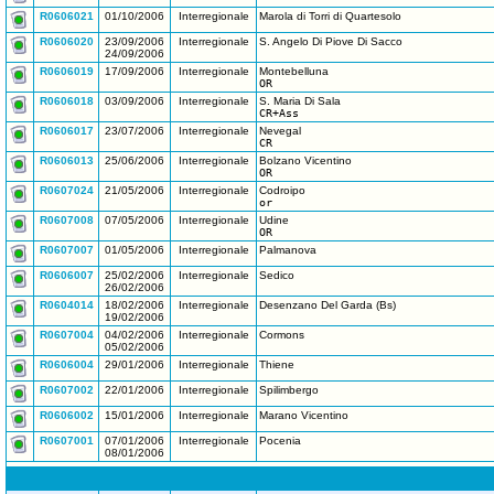
R0606021
01/10/2006
Interregionale
Marola di Torri di Quartesolo
R0606020
23/09/2006
Interregionale
S. Angelo Di Piove Di Sacco
24/09/2006
R0606019
17/09/2006
Interregionale
Montebelluna
OR
R0606018
03/09/2006
Interregionale
S. Maria Di Sala
CR+Ass
R0606017
23/07/2006
Interregionale
Nevegal
CR
R0606013
25/06/2006
Interregionale
Bolzano Vicentino
OR
R0607024
21/05/2006
Interregionale
Codroipo
or
R0607008
07/05/2006
Interregionale
Udine
OR
R0607007
01/05/2006
Interregionale
Palmanova
R0606007
25/02/2006
Interregionale
Sedico
26/02/2006
R0604014
18/02/2006
Interregionale
Desenzano Del Garda (Bs)
19/02/2006
R0607004
04/02/2006
Interregionale
Cormons
05/02/2006
R0606004
29/01/2006
Interregionale
Thiene
R0607002
22/01/2006
Interregionale
Spilimbergo
R0606002
15/01/2006
Interregionale
Marano Vicentino
R0607001
07/01/2006
Interregionale
Pocenia
08/01/2006