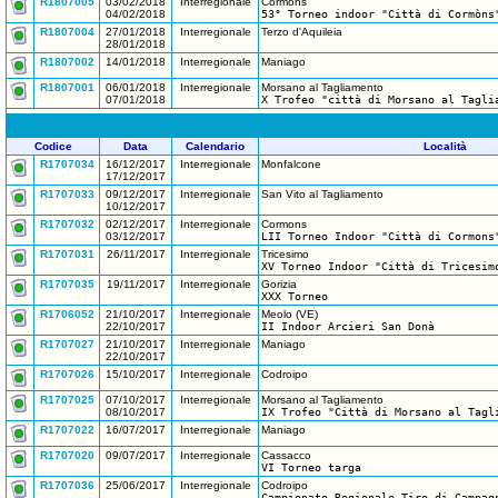
R1807005
03/02/2018
Interregionale
Cormòns
04/02/2018
53° Torneo indoor "Città di Cormòns
R1807004
27/01/2018
Interregionale
Terzo d'Aquileia
28/01/2018
R1807002
14/01/2018
Interregionale
Maniago
R1807001
06/01/2018
Interregionale
Morsano al Tagliamento
07/01/2018
X Trofeo "città di Morsano al Tagli
Codice
Data
Calendario
Località
R1707034
16/12/2017
Interregionale
Monfalcone
17/12/2017
R1707033
09/12/2017
Interregionale
San Vito al Tagliamento
10/12/2017
R1707032
02/12/2017
Interregionale
Cormons
03/12/2017
LII Torneo Indoor "Città di Cormons
R1707031
26/11/2017
Interregionale
Tricesimo
XV Torneo Indoor "Città di Tricesim
R1707035
19/11/2017
Interregionale
Gorizia
XXX Torneo
R1706052
21/10/2017
Interregionale
Meolo (VE)
22/10/2017
II Indoor Arcieri San Donà
R1707027
21/10/2017
Interregionale
Maniago
22/10/2017
R1707026
15/10/2017
Interregionale
Codroipo
R1707025
07/10/2017
Interregionale
Morsano al Tagliamento
08/10/2017
IX Trofeo "Città di Morsano al Tagl
R1707022
16/07/2017
Interregionale
Maniago
R1707020
09/07/2017
Interregionale
Cassacco
VI Torneo targa
R1707036
25/06/2017
Interregionale
Codroipo
Campionato Regionale Tiro di Campag