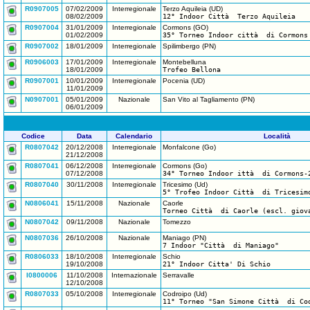
R0907005
07/02/2009
Interregionale
Terzo Aquileia (UD)
08/02/2009
12° Indoor Città Terzo Aquileia
R0907004
31/01/2009
Interregionale
Cormons (GO)
01/02/2009
35° Torneo Indoor città di Cormons
R0907002
18/01/2009
Interregionale
Spilimbergo (PN)
R0906003
17/01/2009
Interregionale
Montebelluna
18/01/2009
Trofeo Bellona
R0907001
10/01/2009
Interregionale
Pocenia (UD)
11/01/2009
N0907001
05/01/2009
Nazionale
San Vito al Tagliamento (PN)
06/01/2009
Codice
Data
Calendario
Località
R0807042
20/12/2008
Interregionale
Monfalcone (Go)
21/12/2008
R0807041
06/12/2008
Interregionale
Cormons (Go)
07/12/2008
34° Torneo Indoor ittà di Cormons-
R0807040
30/11/2008
Interregionale
Tricesimo (Ud)
5° Trofeo Indoor Città di Tricesim
N0806041
15/11/2008
Nazionale
Caorle
Torneo Città di Caorle (escl. giov
N0807042
09/11/2008
Nazionale
Tomezzo
N0807036
26/10/2008
Nazionale
Maniago (PN)
7 Indoor "Città di Maniago"
R0806033
18/10/2008
Interregionale
Schio
19/10/2008
21° Indoor Citta' Di Schio
I0800006
11/10/2008
Internazionale
Serravalle
12/10/2008
R0807033
05/10/2008
Interregionale
Codroipo (Ud)
11° Torneo "San Simone Città di Co