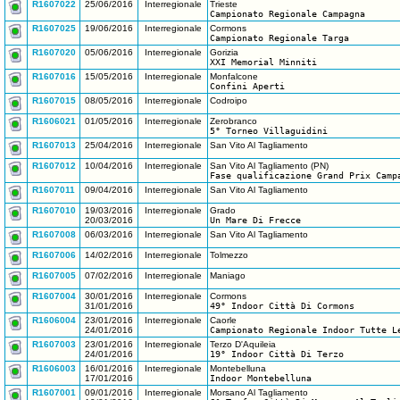
R1607022
25/06/2016
Interregionale
Trieste
Campionato Regionale Campagna
R1607025
19/06/2016
Interregionale
Cormons
Campionato Regionale Targa
R1607020
05/06/2016
Interregionale
Gorizia
XXI Memorial Minniti
R1607016
15/05/2016
Interregionale
Monfalcone
Confini Aperti
R1607015
08/05/2016
Interregionale
Codroipo
R1606021
01/05/2016
Interregionale
Zerobranco
5° Torneo Villaguidini
R1607013
25/04/2016
Interregionale
San Vito Al Tagliamento
R1607012
10/04/2016
Interregionale
San Vito Al Tagliamento (PN)
Fase qualificazione Grand Prix Camp
R1607011
09/04/2016
Interregionale
San Vito Al Tagliamento
R1607010
19/03/2016
Interregionale
Grado
20/03/2016
Un Mare Di Frecce
R1607008
06/03/2016
Interregionale
San Vito Al Tagliamento
R1607006
14/02/2016
Interregionale
Tolmezzo
R1607005
07/02/2016
Interregionale
Maniago
R1607004
30/01/2016
Interregionale
Cormons
31/01/2016
49° Indoor Città Di Cormons
R1606004
23/01/2016
Interregionale
Caorle
24/01/2016
Campionato Regionale Indoor Tutte L
R1607003
23/01/2016
Interregionale
Terzo D'Aquileia
24/01/2016
19° Indoor Città Di Terzo
R1606003
16/01/2016
Interregionale
Montebelluna
17/01/2016
Indoor Montebelluna
R1607001
09/01/2016
Interregionale
Morsano Al Tagliamento