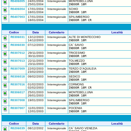
R0406005
24/01/2004
Interregionale
MONTEBELLUNA
25/01/2004
INDOOR 18M
R0406004
17/01/2004
Interregionale
SCHIO
18/01/2004
INDOOR 18M
R0407003
17/01/2004
Interregionale
SPILIMBERGO
18/01/2004
INDOOR 18M CR
Codice
Data
Calendario
Località
R0306031
13/12/2003
Interregionale
ALTE DI MONTECCHIO
14/12/2003
INDOOR 18M
R0306030
07/12/2003
Interregionale
CA` SAVIO
INDOOR 18M
R0307012
29/11/2003
Interregionale
TRICESIMO
30/11/2003
INDOOR 18M
R0307013
22/11/2003
Interregionale
TOLMEZZO
23/11/2003
INDOOR 18M
R0307009
22/02/2003
Interregionale
TERZO D`AQUILEIA
23/02/2003
INDOOR 18M
R0306018
09/02/2003
Interregionale
SEDICO
INDOOR 18M
R0307016
01/02/2003
Interregionale
CORMONS
02/02/2003
INDOOR 18M CR
R0306017
25/01/2003
Interregionale
MONTEBELLUNA
26/01/2003
INDOOR 18M
R0307008
19/01/2003
Interregionale
SPILIMBERGO
INDOOR 18M
R0307007
11/01/2003
Interregionale
POCENIA
12/01/2003
INDOOR 18M
Codice
Data
Calendario
Località
R0206039
08/12/2002
Interregionale
CA` SAVIO VENEZIA