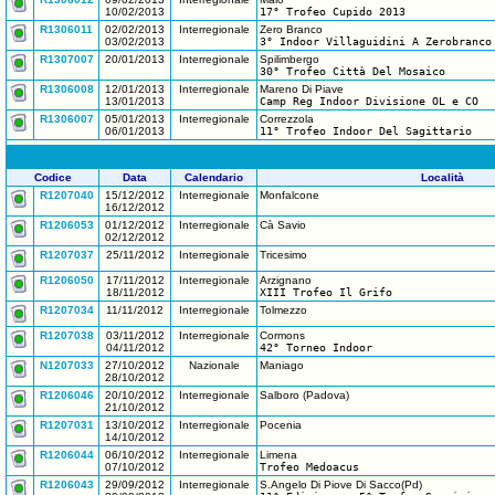
10/02/2013
17° Trofeo Cupido 2013
R1306011
02/02/2013
Interregionale
Zero Branco
03/02/2013
3° Indoor Villaguidini A Zerobranco
R1307007
20/01/2013
Interregionale
Spilimbergo
30° Trofeo Città Del Mosaico
R1306008
12/01/2013
Interregionale
Mareno Di Piave
13/01/2013
Camp Reg Indoor Divisione OL e CO
R1306007
05/01/2013
Interregionale
Correzzola
06/01/2013
11° Trofeo Indoor Del Sagittario
Codice
Data
Calendario
Località
R1207040
15/12/2012
Interregionale
Monfalcone
16/12/2012
R1206053
01/12/2012
Interregionale
Cà Savio
02/12/2012
R1207037
25/11/2012
Interregionale
Tricesimo
R1206050
17/11/2012
Interregionale
Arzignano
18/11/2012
XIII Trofeo Il Grifo
R1207034
11/11/2012
Interregionale
Tolmezzo
R1207038
03/11/2012
Interregionale
Cormons
04/11/2012
42° Torneo Indoor
N1207033
27/10/2012
Nazionale
Maniago
28/10/2012
R1206046
20/10/2012
Interregionale
Salboro (Padova)
21/10/2012
R1207031
13/10/2012
Interregionale
Pocenia
14/10/2012
R1206044
06/10/2012
Interregionale
Limena
07/10/2012
Trofeo Medoacus
R1206043
29/09/2012
Interregionale
S.Angelo Di Piove Di Sacco(Pd)