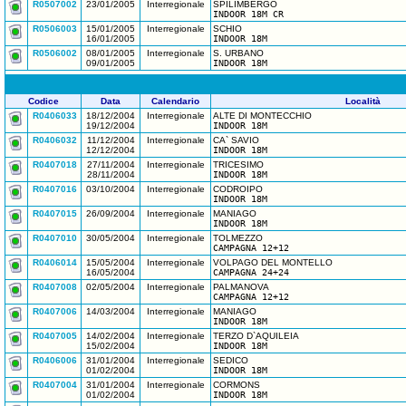
R0507002
23/01/2005
Interregionale
SPILIMBERGO
INDOOR 18M CR
R0506003
15/01/2005
Interregionale
SCHIO
16/01/2005
INDOOR 18M
R0506002
08/01/2005
Interregionale
S. URBANO
09/01/2005
INDOOR 18M
Codice
Data
Calendario
Località
R0406033
18/12/2004
Interregionale
ALTE DI MONTECCHIO
19/12/2004
INDOOR 18M
R0406032
11/12/2004
Interregionale
CA` SAVIO
12/12/2004
INDOOR 18M
R0407018
27/11/2004
Interregionale
TRICESIMO
28/11/2004
INDOOR 18M
R0407016
03/10/2004
Interregionale
CODROIPO
INDOOR 18M
R0407015
26/09/2004
Interregionale
MANIAGO
INDOOR 18M
R0407010
30/05/2004
Interregionale
TOLMEZZO
CAMPAGNA 12+12
R0406014
15/05/2004
Interregionale
VOLPAGO DEL MONTELLO
16/05/2004
CAMPAGNA 24+24
R0407008
02/05/2004
Interregionale
PALMANOVA
CAMPAGNA 12+12
R0407006
14/03/2004
Interregionale
MANIAGO
INDOOR 18M
R0407005
14/02/2004
Interregionale
TERZO D`AQUILEIA
15/02/2004
INDOOR 18M
R0406006
31/01/2004
Interregionale
SEDICO
01/02/2004
INDOOR 18M
R0407004
31/01/2004
Interregionale
CORMONS
01/02/2004
INDOOR 18M