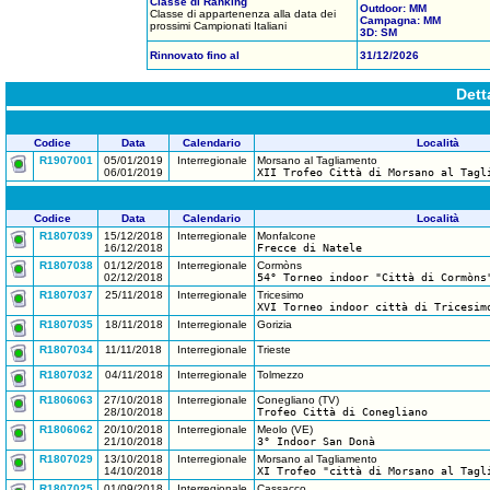
Classe di Ranking
Outdoor: MM
Classe di appartenenza alla data dei
Campagna: MM
prossimi Campionati Italiani
3D: SM
Rinnovato fino al
31/12/2026
Dett
Codice
Data
Calendario
Località
R1907001
05/01/2019
Interregionale
Morsano al Tagliamento
06/01/2019
XII Trofeo Città di Morsano al Tagl
Codice
Data
Calendario
Località
R1807039
15/12/2018
Interregionale
Monfalcone
16/12/2018
Frecce di Natele
R1807038
01/12/2018
Interregionale
Cormòns
02/12/2018
54° Torneo indoor "Città di Cormòns
R1807037
25/11/2018
Interregionale
Tricesimo
XVI Torneo indoor città di Tricesim
R1807035
18/11/2018
Interregionale
Gorizia
R1807034
11/11/2018
Interregionale
Trieste
R1807032
04/11/2018
Interregionale
Tolmezzo
R1806063
27/10/2018
Interregionale
Conegliano (TV)
28/10/2018
Trofeo Città di Conegliano
R1806062
20/10/2018
Interregionale
Meolo (VE)
21/10/2018
3° Indoor San Donà
R1807029
13/10/2018
Interregionale
Morsano al Tagliamento
14/10/2018
XI Trofeo "città di Morsano al Tagl
R1807025
01/09/2018
Interregionale
Cassacco