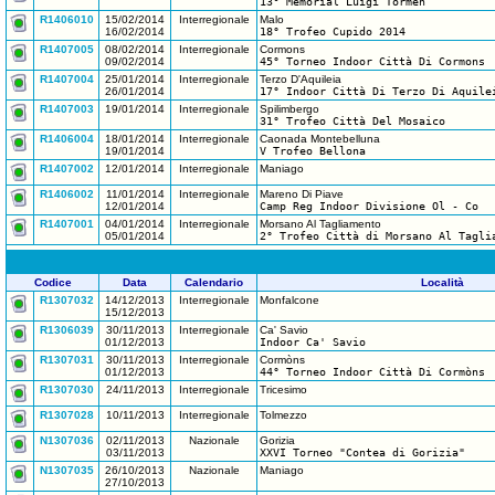
13° Memorial Luigi Tormen
R1406010
15/02/2014
Interregionale
Malo
16/02/2014
18° Trofeo Cupido 2014
R1407005
08/02/2014
Interregionale
Cormons
09/02/2014
45° Torneo Indoor Città Di Cormons
R1407004
25/01/2014
Interregionale
Terzo D'Aquileia
26/01/2014
17° Indoor Città Di Terzo Di Aquile
R1407003
19/01/2014
Interregionale
Spilimbergo
31° Trofeo Città Del Mosaico
R1406004
18/01/2014
Interregionale
Caonada Montebelluna
19/01/2014
V Trofeo Bellona
R1407002
12/01/2014
Interregionale
Maniago
R1406002
11/01/2014
Interregionale
Mareno Di Piave
12/01/2014
Camp Reg Indoor Divisione Ol - Co
R1407001
04/01/2014
Interregionale
Morsano Al Tagliamento
05/01/2014
2° Trofeo Città di Morsano Al Tagli
Codice
Data
Calendario
Località
R1307032
14/12/2013
Interregionale
Monfalcone
15/12/2013
R1306039
30/11/2013
Interregionale
Ca' Savio
01/12/2013
Indoor Ca' Savio
R1307031
30/11/2013
Interregionale
Cormòns
01/12/2013
44° Torneo Indoor Città Di Cormòns
R1307030
24/11/2013
Interregionale
Tricesimo
R1307028
10/11/2013
Interregionale
Tolmezzo
N1307036
02/11/2013
Nazionale
Gorizia
03/11/2013
XXVI Torneo "Contea di Gorizia"
N1307035
26/10/2013
Nazionale
Maniago
27/10/2013