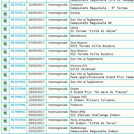
R1707013
11/06/2017
Interregionale
Cormons
Campionato Regionale - 9° Torneo
R1707017
04/06/2017
Interregionale
Gorizia
R1707012
28/05/2017
Interregionale
San Vito al Tagliamento
Campionato Regionale 3D
R1707014
21/05/2017
Interregionale
Udine
II Torneo "Città di Udine"
R1707019
14/05/2017
Interregionale
Monfalcone
R1706025
07/05/2017
Interregionale
Zero Branco
VIII Torneo Villa Guidini
R1706024
06/05/2017
Interregionale
Zero Branco
VII Torneo Villa Guidini
R1707016
30/04/2017
Interregionale
San Vito al Tagliamento
R1706020
23/04/2017
Interregionale
Vicenza (VI)
12+12 Vicenza2
R1707010
02/04/2017
Interregionale
San Vito al Tagliamento
Fase qualificazione Grand Prix Camp
R1707009
01/04/2017
Interregionale
San Vito al Tagliamento
R1707008
18/03/2017
Interregionale
Grado
19/03/2017
V Grand Prix "Un mare di frecce"
R1706013
11/03/2017
Interregionale
Ceggia (VE)
12/03/2017
I Indoor Arcieri Ciliensi
R1707006
12/02/2017
Interregionale
Tolmezzo
I1708004
04/02/2017
Internazionale
Rimini (RN)
05/02/2017
III Italian Challenge Indoor
R1707004
28/01/2017
Interregionale
Terzo d'Aquileia
29/01/2017
XX Indoor "Città di Terzo"
R1707003
21/01/2017
Interregionale
Spilimbergo
22/01/2017
Campionato Regionale Indoor