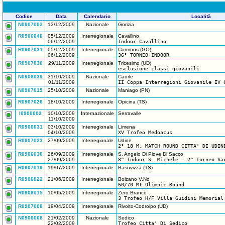
Codice
Data
Calendario
Località
N0907002
13/12/2009
Nazionale
Gorizia
R0906040
05/12/2009
Interregionale
Cavallino
06/12/2009
Indoor Cavallino
R0907031
05/12/2009
Interregionale
Cormons (GO)
06/12/2009
36° TORNEO INDOOR
R0907030
29/11/2009
Interregionale
Tricesimo (UD)
esclusione classi giovanili
N0906039
31/10/2009
Nazionale
Caorle
01/11/2009
II Coppa Interregioni Giovanile IV
N0907015
25/10/2009
Nazionale
Maniago (PN)
R0907026
18/10/2009
Interregionale
Opicina (TS)
I0900002
10/10/2009
Internazionale
Serravalle
11/10/2009
R0906031
03/10/2009
Interregionale
Limena
04/10/2009
XV Trofeo Medoacus
R0907023
27/09/2009
Interregionale
Udine
2° 18 M. MATCH ROUND CITTA' DI UDIN
R0906030
26/09/2009
Interregionale
S. Angelo Di Piove Di Sacco
27/09/2009
8° Indoor S. Michele - 2° Torneo Sa
R0907019
19/07/2009
Interregionale
Basovizza (TS)
R0906022
21/06/2009
Interregionale
Bolzano V.No
60/70 Mt Olimpic Round
R0906015
10/05/2009
Interregionale
Zero Branco
3 Trofeo H/F Villa Guidini Memorial
R0907008
19/04/2009
Interregionale
Rivolto-Codroipo (UD)
N0906008
21/02/2009
Nazionale
Sedico
22/02/2009
Trofeo Citta' Di Sedico