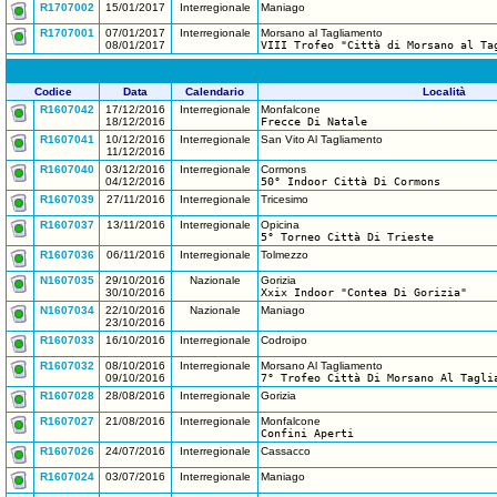
R1707002
15/01/2017
Interregionale
Maniago
R1707001
07/01/2017
Interregionale
Morsano al Tagliamento
08/01/2017
VIII Trofeo "Città di Morsano al Ta
Codice
Data
Calendario
Località
R1607042
17/12/2016
Interregionale
Monfalcone
18/12/2016
Frecce Di Natale
R1607041
10/12/2016
Interregionale
San Vito Al Tagliamento
11/12/2016
R1607040
03/12/2016
Interregionale
Cormons
04/12/2016
50° Indoor Città Di Cormons
R1607039
27/11/2016
Interregionale
Tricesimo
R1607037
13/11/2016
Interregionale
Opicina
5° Torneo Città Di Trieste
R1607036
06/11/2016
Interregionale
Tolmezzo
N1607035
29/10/2016
Nazionale
Gorizia
30/10/2016
Xxix Indoor "Contea Di Gorizia"
N1607034
22/10/2016
Nazionale
Maniago
23/10/2016
R1607033
16/10/2016
Interregionale
Codroipo
R1607032
08/10/2016
Interregionale
Morsano Al Tagliamento
09/10/2016
7° Trofeo Città Di Morsano Al Tagli
R1607028
28/08/2016
Interregionale
Gorizia
R1607027
21/08/2016
Interregionale
Monfalcone
Confini Aperti
R1607026
24/07/2016
Interregionale
Cassacco
R1607024
03/07/2016
Interregionale
Maniago