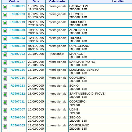
Codice
Data
Calendario
Località
R0506031
10/12/2005
Interregionale
CA' SAVIO VE
11/12/2005
INDOOR 18M
R0507020
03/12/2005
Interregionale
CORMONS
04/12/2005
INDOOR 18M
R0507019
26/11/2005
Interregionale
TRICESIMO
27/11/2005
INDOOR 18M
R0506030
19/11/2005
Interregionale
ARZIGNANO
20/11/2005
INDOOR 18M
R0506034
12/11/2005
Interregionale
TREVISO
13/11/2005
INDOOR 18M
R0506029
05/11/2005
Interregionale
CONEGLIANO
06/11/2005
INDOOR 18M
N0507002
30/10/2005
Nazionale
MANIAGO
INDOOR 18M
R0506027
22/10/2005
Interregionale
SAN MARTINO RO
23/10/2005
INDOOR 18M
R0506026
16/10/2005
Interregionale
MOGLIANO VENETO
INDOOR 18M
R0507016
09/10/2005
Interregionale
CODROIPO
INDOOR 18M
R0506023
24/09/2005
Interregionale
SCHIO
25/09/2005
INDOOR 18M
R0506022
18/09/2005
Interregionale
SANT'ANGELO DI PIOVE
INDOOR 18M
R0507011
19/06/2005
Interregionale
CODROIPO
70M OR
R0507007
15/05/2005
Interregionale
UDINE
70M OR
R0506006
26/02/2005
Interregionale
SEDICO
27/02/2005
INDOOR 18M
R0506005
19/02/2005
Interregionale
CONEGLIANO
20/02/2005
INDOOR 18M