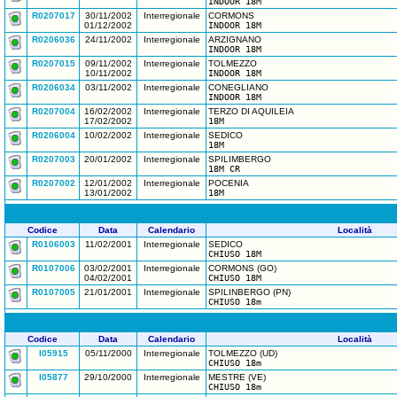
INDOOR 18M
R0207017
30/11/2002
Interregionale
CORMONS
01/12/2002
INDOOR 18M
R0206036
24/11/2002
Interregionale
ARZIGNANO
INDOOR 18M
R0207015
09/11/2002
Interregionale
TOLMEZZO
10/11/2002
INDOOR 18M
R0206034
03/11/2002
Interregionale
CONEGLIANO
INDOOR 18M
R0207004
16/02/2002
Interregionale
TERZO DI AQUILEIA
17/02/2002
18M
R0206004
10/02/2002
Interregionale
SEDICO
18M
R0207003
20/01/2002
Interregionale
SPILIMBERGO
18M CR
R0207002
12/01/2002
Interregionale
POCENIA
13/01/2002
18M
Codice
Data
Calendario
Località
R0106003
11/02/2001
Interregionale
SEDICO
CHIUSO 18M
R0107006
03/02/2001
Interregionale
CORMONS (GO)
04/02/2001
CHIUSO 18M
R0107005
21/01/2001
Interregionale
SPILINBERGO (PN)
CHIUSO 18m
Codice
Data
Calendario
Località
I05915
05/11/2000
Interregionale
TOLMEZZO (UD)
CHIUSO 18m
I05877
29/10/2000
Interregionale
MESTRE (VE)
CHIUSO 18m