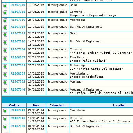
XXVIII "Memorial Minniti"
R1507019
17/05/2015
Interregionale
Udine
R1507018
10/05/2015
Interregionale
Cormons
Campionato Regionale Targa
R1507016
26/04/2015
Interregionale
Monfalcone
R1507014
12/04/2015
Interregionale
San Vito Al Tagliamento
R1507012
21/03/2015
Interregionale
Grado
22/03/2015
R1507010
14/02/2015
Interregionale
San Vito Al Tagliamento
15/02/2015
R1507006
07/02/2015
Interregionale
Cormons
08/02/2015
47°Torneo Indoor "Città Di Cormons"
R1506007
31/01/2015
Interregionale
Zero Branco
01/02/2015
Indoor Villa Guidini
R1507004
25/01/2015
Interregionale
Spilimbergo
32° "Trofeo Città Del Mosaico"
R1506004
17/01/2015
Interregionale
Montebelluna
18/01/2015
Indoor Montebelluna
R1507002
10/01/2015
Interregionale
Maniago
11/01/2015
R1507046
04/01/2015
Interregionale
Morsano al Tagliamento
5° Trofeo Città di Morsano al Tagli
Codice
Data
Calendario
Località
R1407041
20/12/2014
Interregionale
Monfalcone
21/12/2014
R1407040
13/12/2014
Interregionale
Cormons
14/12/2014
46° Torneo Indoor Città Di Cormons
R1407039
06/12/2014
Interregionale
San Vito Al Tagliamento
07/12/2014