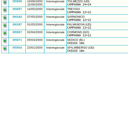
I05909
10/06/2000
Interregionale
TOLMEZZO (UD)
11/06/2000
CAMPAGNA 24+24
I05897
14/05/2000
Interregionale
TREVISO
CAMPAGNA 12+12
I06444
07/05/2000
Interregionale
SARNONICO
CAMPAGNA 12+12
I06387
01/05/2000
Interregionale
PALMANOVA (UD)
CAMPAGNA 12+12
I05907
02/04/2000
Interregionale
CORMONS (GO)
CAMPAGNA 12+12
I05871
05/03/2000
Interregionale
SEDICO (BL)
CHIUSO 18m
I05904
23/01/2000
Interregionale
SPILIMBERGO (UD)
CHIUSO 18m