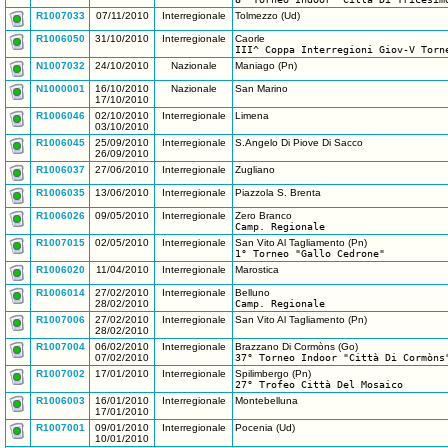
R1007033
07/11/2010
Interregionale
Tolmezzo (Ud)
R1006050
31/10/2010
Interregionale
Caorle
III^ Coppa Interregioni Giov-V Torn
N1007032
24/10/2010
Nazionale
Maniago (Pn)
N1000001
16/10/2010
Nazionale
San Marino
17/10/2010
R1006046
02/10/2010
Interregionale
Limena
03/10/2010
R1006045
25/09/2010
Interregionale
S.Angelo Di Piove Di Sacco
26/09/2010
R1006037
27/06/2010
Interregionale
Zugliano
R1006035
13/06/2010
Interregionale
Piazzola S. Brenta
R1006026
09/05/2010
Interregionale
Zero Branco
Camp. Regionale
R1007015
02/05/2010
Interregionale
San Vito Al Tagliamento (Pn)
1° Torneo "Gallo Cedrone"
R1006020
11/04/2010
Interregionale
Marostica
R1006014
27/02/2010
Interregionale
Belluno
28/02/2010
Camp. Regionale
R1007006
27/02/2010
Interregionale
San Vito Al Tagliamento (Pn)
28/02/2010
R1007004
06/02/2010
Interregionale
Brazzano Di Cormòns (Go)
07/02/2010
37° Torneo Indoor "Città Di Cormòns
R1007002
17/01/2010
Interregionale
Spilimbergo (Pn)
27° Trofeo Città Del Mosaico
R1006003
16/01/2010
Interregionale
Montebelluna
17/01/2010
R1007001
09/01/2010
Interregionale
Pocenia (Ud)
10/01/2010