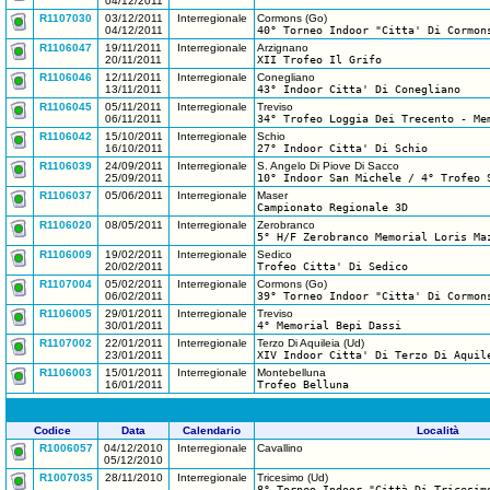
04/12/2011
R1107030
03/12/2011
Interregionale
Cormons (Go)
04/12/2011
40° Torneo Indoor "Citta' Di Cormon
R1106047
19/11/2011
Interregionale
Arzignano
20/11/2011
XII Trofeo Il Grifo
R1106046
12/11/2011
Interregionale
Conegliano
13/11/2011
43° Indoor Citta' Di Conegliano
R1106045
05/11/2011
Interregionale
Treviso
06/11/2011
34° Trofeo Loggia Dei Trecento - Me
R1106042
15/10/2011
Interregionale
Schio
16/10/2011
27° Indoor Citta' Di Schio
R1106039
24/09/2011
Interregionale
S. Angelo Di Piove Di Sacco
25/09/2011
10° Indoor San Michele / 4° Trofeo 
R1106037
05/06/2011
Interregionale
Maser
Campionato Regionale 3D
R1106020
08/05/2011
Interregionale
Zerobranco
5° H/F Zerobranco Memorial Loris Ma
R1106009
19/02/2011
Interregionale
Sedico
20/02/2011
Trofeo Citta' Di Sedico
R1107004
05/02/2011
Interregionale
Cormons (Go)
06/02/2011
39° Torneo Indoor "Citta' Di Cormon
R1106005
29/01/2011
Interregionale
Treviso
30/01/2011
4° Memorial Bepi Dassi
R1107002
22/01/2011
Interregionale
Terzo Di Aquileia (Ud)
23/01/2011
XIV Indoor Citta' Di Terzo Di Aquil
R1106003
15/01/2011
Interregionale
Montebelluna
16/01/2011
Trofeo Belluna
Codice
Data
Calendario
Località
R1006057
04/12/2010
Interregionale
Cavallino
05/12/2010
R1007035
28/11/2010
Interregionale
Tricesimo (Ud)
8° Torneo Indoor "Città Di Tricesim