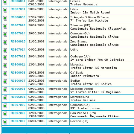
R0806031
04/10/2008
Interregionale
Limena
05/10/2008
Trofeo Medoacus
R0807031
28/09/2008
Interregionale
Udine
Indoor 18m Match Round
R0806030
27/09/2008
Interregionale
S. Angelo Di Piove Di Sacco
28/09/2008
7° Trofeo San Michele
R0807026
20/07/2008
Interregionale
Tolmezzo (UD)
Campionato Regionale Classe+Ass
R0807024
29/06/2008
Interregionale
Cormons (Go)
Campionato Regionale Cl+Ass
R0806015
11/05/2008
Interregionale
Zero Branco
Campionato Regionale Cl+Ass
R0807014
04/05/2008
Interregionale
Udine
R0807012
20/04/2008
Interregionale
Codroipo (Ud)
IV gara Indoor 70m OR Codroipo
R0806011
13/04/2008
Interregionale
Marostica
Trofeo Citta' Di Marostica
R0806009
15/03/2008
Interregionale
Ca' Savio
16/03/2008
Indoor Primavera
R0806007
23/02/2008
Interregionale
Sedico
24/02/2008
Trofeo Citta' Di Sedico
R0806005
09/02/2008
Interregionale
Mogliano Veneto
10/02/2008
5° Trofeo Citta' Di Mogliano
R0806004
02/02/2008
Interregionale
Montebelluna
03/02/2008
Trofeo Bellona
R0807006
02/02/2008
Interregionale
Cormons (Go)
03/02/2008
33° Trofeo indoor
R0807003
12/01/2008
Interregionale
San Vito Al T. (PN)
13/01/2008
Campionato Regionale Cl+Ass
R0807002
06/01/2008
Interregionale
Pocenia (Ud)