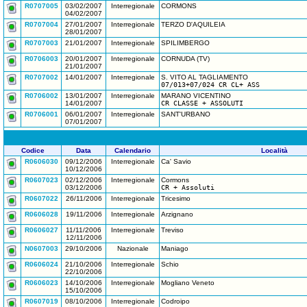
R0707005
03/02/2007
Interregionale
CORMONS
04/02/2007
R0707004
27/01/2007
Interregionale
TERZO D'AQUILEIA
28/01/2007
R0707003
21/01/2007
Interregionale
SPILIMBERGO
R0706003
20/01/2007
Interregionale
CORNUDA (TV)
21/01/2007
R0707002
14/01/2007
Interregionale
S. VITO AL TAGLIAMENTO
07/013+07/024 CR CL+ ASS
R0706002
13/01/2007
Interregionale
MARANO VICENTINO
14/01/2007
CR CLASSE + ASSOLUTI
R0706001
06/01/2007
Interregionale
SANT'URBANO
07/01/2007
Codice
Data
Calendario
Località
R0606030
09/12/2006
Interregionale
Ca' Savio
10/12/2006
R0607023
02/12/2006
Interregionale
Cormons
03/12/2006
CR + Assoluti
R0607022
26/11/2006
Interregionale
Tricesimo
R0606028
19/11/2006
Interregionale
Arzignano
R0606027
11/11/2006
Interregionale
Treviso
12/11/2006
N0607003
29/10/2006
Nazionale
Maniago
R0606024
21/10/2006
Interregionale
Schio
22/10/2006
R0606023
14/10/2006
Interregionale
Mogliano Veneto
15/10/2006
R0607019
08/10/2006
Interregionale
Codroipo