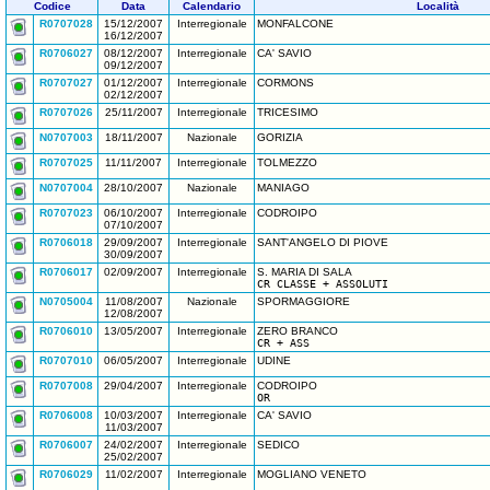
Codice
Data
Calendario
Località
R0707028
15/12/2007
Interregionale
MONFALCONE
16/12/2007
R0706027
08/12/2007
Interregionale
CA' SAVIO
09/12/2007
R0707027
01/12/2007
Interregionale
CORMONS
02/12/2007
R0707026
25/11/2007
Interregionale
TRICESIMO
N0707003
18/11/2007
Nazionale
GORIZIA
R0707025
11/11/2007
Interregionale
TOLMEZZO
N0707004
28/10/2007
Nazionale
MANIAGO
R0707023
06/10/2007
Interregionale
CODROIPO
07/10/2007
R0706018
29/09/2007
Interregionale
SANT'ANGELO DI PIOVE
30/09/2007
R0706017
02/09/2007
Interregionale
S. MARIA DI SALA
CR CLASSE + ASSOLUTI
N0705004
11/08/2007
Nazionale
SPORMAGGIORE
12/08/2007
R0706010
13/05/2007
Interregionale
ZERO BRANCO
CR + ASS
R0707010
06/05/2007
Interregionale
UDINE
R0707008
29/04/2007
Interregionale
CODROIPO
OR
R0706008
10/03/2007
Interregionale
CA' SAVIO
11/03/2007
R0706007
24/02/2007
Interregionale
SEDICO
25/02/2007
R0706029
11/02/2007
Interregionale
MOGLIANO VENETO