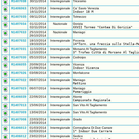
R1407038
30/11/2014
Interregionale
Tricesimo
R1406063
15/11/2014
Interregionale
Ca' Savio Venezia
16/11/2014
Indoor 18 M
R1407035
09/11/2014
Interregionale
Tolmezzo
N1407034
01/11/2014
Nazionale
Gorizia
02/11/2014
XXVII Torneo "Contea Di Gorizia"
N1407033
25/10/2014
Nazionale
Maniago
26/10/2014
R1407032
18/10/2014
Interregionale
Pocenia
19/10/2014
14°Torn. una freccia sullo Stella-M
R1407031
11/10/2014
Interregionale
Morsano Al Tagliamento
12/10/2014
3° Trofeo Città di Morsano Al Tagli
R1407030
05/10/2014
Interregionale
Codroipo
R1406055
20/09/2014
Interregionale
Vicenza
21/09/2014
Indoor Vicenza
R1407026
03/08/2014
Interregionale
Monfalcone
R1407022
06/07/2014
Interregionale
Maniago
Mattino
R1407023
06/07/2014
Interregionale
Maniago
Pomeriggio
R1406039
22/06/2014
Interregionale
Alonte
Campionato Regionale
R1407013
15/06/2014
Interregionale
San Vito Al Tagliamento
R1407009
13/04/2014
Interregionale
San Vito Al Tagliamento
R1407008
22/03/2014
Interregionale
Grado
23/03/2014
R1406013
01/03/2014
Interregionale
Cornegliana Di Due Carrare
02/03/2014
1° Indoor Due Carrare
R1406012
23/02/2014
Interregionale
Sedico