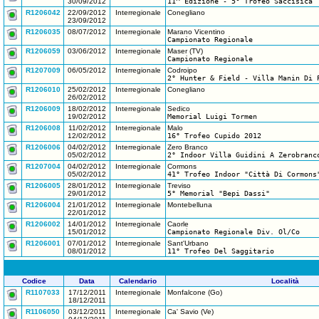
30/09/2012
11^ Edizione - 5° Trofeo Saccisica
R1206042
22/09/2012
Interregionale
Conegliano
23/09/2012
R1206035
08/07/2012
Interregionale
Marano Vicentino
Campionato Regionale
R1206059
03/06/2012
Interregionale
Maser (TV)
Campionato Regionale
R1207009
06/05/2012
Interregionale
Codroipo
2° Hunter & Field - Villa Manin Di 
R1206010
25/02/2012
Interregionale
Conegliano
26/02/2012
R1206009
18/02/2012
Interregionale
Sedico
19/02/2012
Memorial Luigi Tormen
R1206008
11/02/2012
Interregionale
Malo
12/02/2012
16° Trofeo Cupido 2012
R1206006
04/02/2012
Interregionale
Zero Branco
05/02/2012
2° Indoor Villa Guidini A Zerobranc
R1207004
04/02/2012
Interregionale
Cormons
05/02/2012
41° Trofeo Indoor "Città Di Cormons
R1206005
28/01/2012
Interregionale
Treviso
29/01/2012
5° Memorial "Bepi Dassi"
R1206004
21/01/2012
Interregionale
Montebelluna
22/01/2012
R1206002
14/01/2012
Interregionale
Caorle
15/01/2012
Campionato Regionale Div. Ol/Co
R1206001
07/01/2012
Interregionale
Sant'Urbano
08/01/2012
11° Trofeo Del Saggitario
Codice
Data
Calendario
Località
R1107033
17/12/2011
Interregionale
Monfalcone (Go)
18/12/2011
R1106050
03/12/2011
Interregionale
Ca' Savio (Ve)