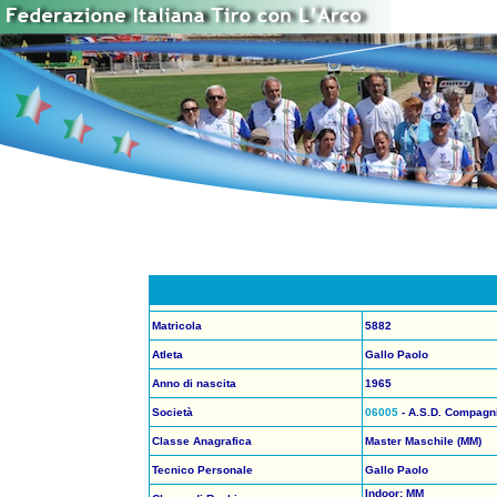
Matricola
5882
Atleta
Gallo Paolo
Anno di nascita
1965
Società
06005
- A.S.D. Compagni
Classe Anagrafica
Master Maschile (MM)
Tecnico Personale
Gallo Paolo
Indoor: MM