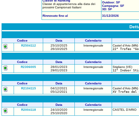
Classe di Ranking
Outdoor: SF
Classe di appartenenza alla data dei
Campagna: SF
prossimi Campionati Italiani
3D: SF
Rinnovato fino al
31/12/2026
Dett
Codice
Data
Calendario
R2504112
25/10/2025
Interregionale
Castel d'Ario (MN)
26/10/2025
22° Trofeo "Go
Codice
Data
Calendario
R2306005
28/01/2023
Interregionale
Stigliano (VE)
29/01/2023
12° Indoor Sti
Codice
Data
Calendario
R2104115
04/12/2021
Interregionale
Castel d'Ario (MN)
05/12/2021
XV Trofeo del 
Codice
Data
Calendario
R2004118
24/10/2020
Interregionale
CASTEL D'ARIO
25/10/2020