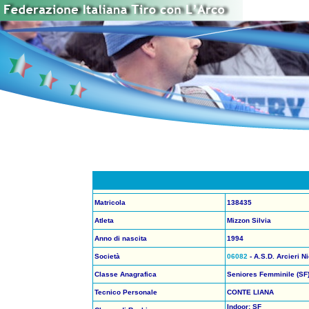
Matricola
138435
Atleta
Mizzon Silvia
Anno di nascita
1994
Società
06082
- A.S.D. Arcieri N
Classe Anagrafica
Seniores Femminile (SF
Tecnico Personale
CONTE LIANA
Indoor: SF