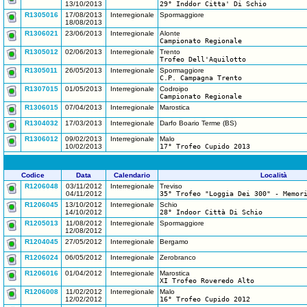
13/10/2013
29° Inddor Citta' Di Schio
R1305016
17/08/2013
Interregionale
Spormaggiore
18/08/2013
R1306021
23/06/2013
Interregionale
Alonte
Campionato Regionale
R1305012
02/06/2013
Interregionale
Trento
Trofeo Dell'Aquilotto
R1305011
26/05/2013
Interregionale
Spormaggiore
C.P. Campagna Trento
R1307015
01/05/2013
Interregionale
Codroipo
Campionato Regionale
R1306015
07/04/2013
Interregionale
Marostica
R1304032
17/03/2013
Interregionale
Darfo Boario Terme (BS)
R1306012
09/02/2013
Interregionale
Malo
10/02/2013
17° Trofeo Cupido 2013
Codice
Data
Calendario
Località
R1206048
03/11/2012
Interregionale
Treviso
04/11/2012
35° Trofeo "Loggia Dei 300" - Memor
R1206045
13/10/2012
Interregionale
Schio
14/10/2012
28° Indoor Città Di Schio
R1205013
11/08/2012
Interregionale
Spormaggiore
12/08/2012
R1204045
27/05/2012
Interregionale
Bergamo
R1206024
06/05/2012
Interregionale
Zerobranco
R1206016
01/04/2012
Interregionale
Marostica
XI Trofeo Roveredo Alto
R1206008
11/02/2012
Interregionale
Malo
12/02/2012
16° Trofeo Cupido 2012