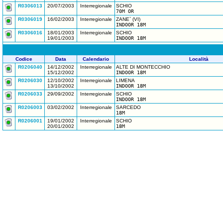
R0306013
20/07/2003
Interregionale
SCHIO
70M OR
R0306019
16/02/2003
Interregionale
ZANE` (VI)
INDOOR 18M
R0306016
18/01/2003
Interregionale
SCHIO
19/01/2003
INDOOR 18M
Codice
Data
Calendario
Località
R0206040
14/12/2002
Interregionale
ALTE DI MONTECCHIO
15/12/2002
INDOOR 18M
R0206030
12/10/2002
Interregionale
LIMENA
13/10/2002
INDOOR 18M
R0206033
29/09/2002
Interregionale
SCHIO
INDOOR 18M
R0206003
03/02/2002
Interregionale
SARCEDO
18M
R0206001
19/01/2002
Interregionale
SCHIO
20/01/2002
18M