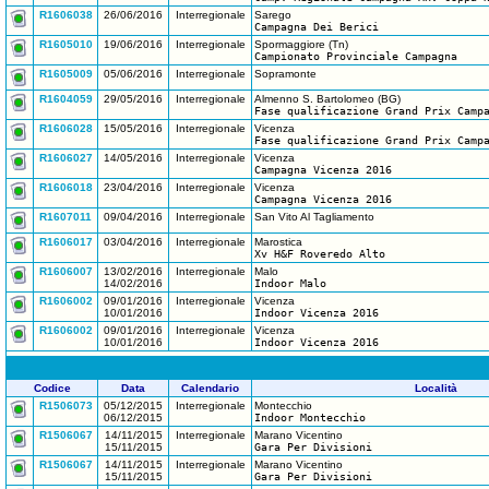
R1606038
26/06/2016
Interregionale
Sarego
Campagna Dei Berici
R1605010
19/06/2016
Interregionale
Spormaggiore (Tn)
Campionato Provinciale Campagna
R1605009
05/06/2016
Interregionale
Sopramonte
R1604059
29/05/2016
Interregionale
Almenno S. Bartolomeo (BG)
Fase qualificazione Grand Prix Camp
R1606028
15/05/2016
Interregionale
Vicenza
Fase qualificazione Grand Prix Camp
R1606027
14/05/2016
Interregionale
Vicenza
Campagna Vicenza 2016
R1606018
23/04/2016
Interregionale
Vicenza
Campagna Vicenza 2016
R1607011
09/04/2016
Interregionale
San Vito Al Tagliamento
R1606017
03/04/2016
Interregionale
Marostica
Xv H&F Roveredo Alto
R1606007
13/02/2016
Interregionale
Malo
14/02/2016
Indoor Malo
R1606002
09/01/2016
Interregionale
Vicenza
10/01/2016
Indoor Vicenza 2016
R1606002
09/01/2016
Interregionale
Vicenza
10/01/2016
Indoor Vicenza 2016
Codice
Data
Calendario
Località
R1506073
05/12/2015
Interregionale
Montecchio
06/12/2015
Indoor Montecchio
R1506067
14/11/2015
Interregionale
Marano Vicentino
15/11/2015
Gara Per Divisioni
R1506067
14/11/2015
Interregionale
Marano Vicentino
15/11/2015
Gara Per Divisioni