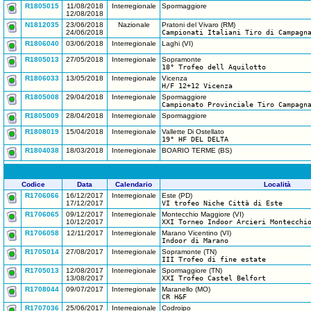
R1805015
11/08/2018
Interregionale
Spormaggiore
12/08/2018
N1812035
23/06/2018
Nazionale
Pratoni del Vivaro (RM)
24/06/2018
Campionati Italiani Tiro di Campagn
R1806040
03/06/2018
Interregionale
Laghi (VI)
R1805013
27/05/2018
Interregionale
Sopramonte
18° Trofeo dell Aquilotto
R1806033
13/05/2018
Interregionale
Vicenza
H/F 12+12 Vicenza
R1805008
29/04/2018
Interregionale
Spormaggiore
Campionato Provinciale Tiro Campagn
R1805009
28/04/2018
Interregionale
Spormaggiore
R1808019
15/04/2018
Interregionale
Vallette Di Ostellato
19° HF DEL DELTA
R1804038
18/03/2018
Interregionale
BOARIO TERME (BS)
Codice
Data
Calendario
Località
R1706066
16/12/2017
Interregionale
Este (PD)
17/12/2017
VI trofeo Niche Città di Este
R1706065
09/12/2017
Interregionale
Montecchio Maggiore (VI)
10/12/2017
XXI Torneo Indoor Arcieri Montecchi
R1706058
12/11/2017
Interregionale
Marano Vicentino (VI)
Indoor di Marano
R1705014
27/08/2017
Interregionale
Sopramonte (TN)
III Trofeo di fine estate
R1705013
12/08/2017
Interregionale
Spormaggiore (TN)
13/08/2017
XXI Trofeo Castel Belfort
R1708044
09/07/2017
Interregionale
Maranello (MO)
CR H&F
R1707036
25/06/2017
Interregionale
Codroipo