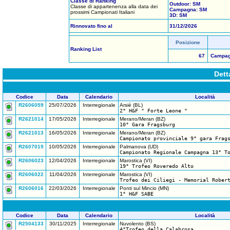
Classe di Ranking
Outdoor: SM
Classe di appartenenza alla data dei
Campagna: SM
prossimi Campionati Italiani
3D: SM
Rinnovato fino al
31/12/2026
Posizione
Ranking List
67
Campagn
Dett
Codice
Data
Calendario
Località
R2606059
25/07/2026
Interregionale
Arsiè (BL)
2° H&F " Forte Leone "
R2621014
17/05/2026
Interregionale
Merano/Meran (BZ)
10° Gara Fragsburg
R2621013
16/05/2026
Interregionale
Merano/Meran (BZ)
Campionato provinciale 9° gara Frag
R2607019
10/05/2026
Interregionale
Palmanova (UD)
Campionato Regionale Campagna 13° T
R2606023
12/04/2026
Interregionale
Marostica (VI)
19° Trofeo Roveredo Alto
R2606022
11/04/2026
Interregionale
Marostica (VI)
Trofeo dei Ciliegi - Memorial Rober
R2606016
22/03/2026
Interregionale
Ponti sul Mincio (MN)
1° H&F SABE
Codice
Data
Calendario
Località
R2504133
30/11/2025
Interregionale
Nuvolento (BS)
4°Trofeo della Calabrosa