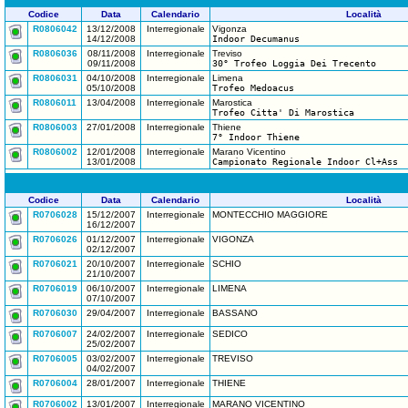
Codice
Data
Calendario
Località
R0806042
13/12/2008
Interregionale
Vigonza
14/12/2008
Indoor Decumanus
R0806036
08/11/2008
Interregionale
Treviso
09/11/2008
30° Trofeo Loggia Dei Trecento
R0806031
04/10/2008
Interregionale
Limena
05/10/2008
Trofeo Medoacus
R0806011
13/04/2008
Interregionale
Marostica
Trofeo Citta' Di Marostica
R0806003
27/01/2008
Interregionale
Thiene
7° Indoor Thiene
R0806002
12/01/2008
Interregionale
Marano Vicentino
13/01/2008
Campionato Regionale Indoor Cl+Ass
Codice
Data
Calendario
Località
R0706028
15/12/2007
Interregionale
MONTECCHIO MAGGIORE
16/12/2007
R0706026
01/12/2007
Interregionale
VIGONZA
02/12/2007
R0706021
20/10/2007
Interregionale
SCHIO
21/10/2007
R0706019
06/10/2007
Interregionale
LIMENA
07/10/2007
R0706030
29/04/2007
Interregionale
BASSANO
R0706007
24/02/2007
Interregionale
SEDICO
25/02/2007
R0706005
03/02/2007
Interregionale
TREVISO
04/02/2007
R0706004
28/01/2007
Interregionale
THIENE
R0706002
13/01/2007
Interregionale
MARANO VICENTINO