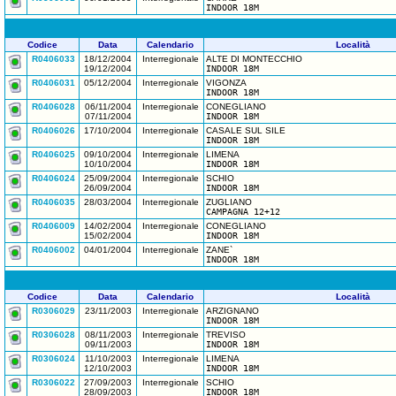
INDOOR 18M
Codice
Data
Calendario
Località
R0406033
18/12/2004
Interregionale
ALTE DI MONTECCHIO
19/12/2004
INDOOR 18M
R0406031
05/12/2004
Interregionale
VIGONZA
INDOOR 18M
R0406028
06/11/2004
Interregionale
CONEGLIANO
07/11/2004
INDOOR 18M
R0406026
17/10/2004
Interregionale
CASALE SUL SILE
INDOOR 18M
R0406025
09/10/2004
Interregionale
LIMENA
10/10/2004
INDOOR 18M
R0406024
25/09/2004
Interregionale
SCHIO
26/09/2004
INDOOR 18M
R0406035
28/03/2004
Interregionale
ZUGLIANO
CAMPAGNA 12+12
R0406009
14/02/2004
Interregionale
CONEGLIANO
15/02/2004
INDOOR 18M
R0406002
04/01/2004
Interregionale
ZANE`
INDOOR 18M
Codice
Data
Calendario
Località
R0306029
23/11/2003
Interregionale
ARZIGNANO
INDOOR 18M
R0306028
08/11/2003
Interregionale
TREVISO
09/11/2003
INDOOR 18M
R0306024
11/10/2003
Interregionale
LIMENA
12/10/2003
INDOOR 18M
R0306022
27/09/2003
Interregionale
SCHIO
28/09/2003
INDOOR 18M