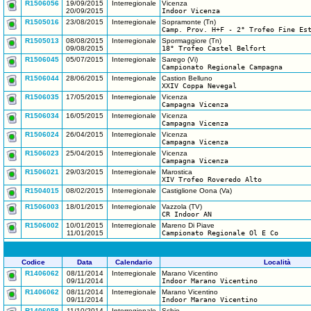
R1506056
19/09/2015
Interregionale
Vicenza
20/09/2015
Indoor Vicenza
R1505016
23/08/2015
Interregionale
Sopramonte (Tn)
Camp. Prov. H+F - 2° Trofeo Fine Es
R1505013
08/08/2015
Interregionale
Spormaggiore (Tn)
09/08/2015
18° Trofeo Castel Belfort
R1506045
05/07/2015
Interregionale
Sarego (Vi)
Campionato Regionale Campagna
R1506044
28/06/2015
Interregionale
Castion Belluno
XXIV Coppa Nevegal
R1506035
17/05/2015
Interregionale
Vicenza
Campagna Vicenza
R1506034
16/05/2015
Interregionale
Vicenza
Campagna Vicenza
R1506024
26/04/2015
Interregionale
Vicenza
Campagna Vicenza
R1506023
25/04/2015
Interregionale
Vicenza
Campagna Vicenza
R1506021
29/03/2015
Interregionale
Marostica
XIV Trofeo Roveredo Alto
R1504015
08/02/2015
Interregionale
Castiglione Oona (Va)
R1506003
18/01/2015
Interregionale
Vazzola (TV)
CR Indoor AN
R1506002
10/01/2015
Interregionale
Mareno Di Piave
11/01/2015
Campionato Regionale Ol E Co
Codice
Data
Calendario
Località
R1406062
08/11/2014
Interregionale
Marano Vicentino
09/11/2014
Indoor Marano Vicentino
R1406062
08/11/2014
Interregionale
Marano Vicentino
09/11/2014
Indoor Marano Vicentino
R1406058
11/10/2014
Interregionale
Schio