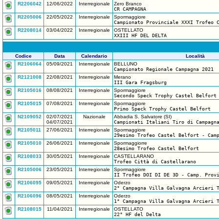
R2206042
12/06/2022
Interregionale
Zero Branco
CR CAMPAGNA
R2205006
22/05/2022
Interregionale
Spormaggiore
Campionato Provinciale XXXI Trofeo 
R2208014
03/04/2022
Interregionale
OSTELLATO
XXIII HF DEL DELTA
Codice
Data
Calendario
Località
R2106064
05/09/2021
Interregionale
BELLUNO
Campionato Regionale Campagna 2021
R2121008
22/08/2021
Interregionale
Merano
III Gara Fragsburg
R2105016
08/08/2021
Interregionale
Spormaggiore
Secondo Speck Trophy Castel Belfort
R2105015
07/08/2021
Interregionale
Spormaggiore
Primo Speck Trophy Castel Belfort
N2109052
02/07/2021
Nazionale
Abbadia S. Salvatore (SI)
04/07/2021
Campionati Italiani Tiro di Campagn
R2105011
27/06/2021
Interregionale
Spormaggiore
29esimo Trofeo Castel Belfort - Cam
R2105010
26/06/2021
Interregionale
Spormaggiorre
28esimo Trofeo Castel Belfort
R2108033
30/05/2021
Interregionale
CASTELLARANO
Trofeo Città di Castellarano
R2105006
23/05/2021
Interregionale
Spormaggiore
II Trofeo DOI DI DE 3D - Camp. Prov
R2106095
09/05/2021
Interregionale
Oderzo
2° Campagna Villa Galvagna Arcieri 
R2106096
08/05/2021
Interregionale
Oderzo
1° Campagna Villa Galvagna Arcieri 
R2108015
11/04/2021
Interregionale
OSTELLATO
22° HF del Delta