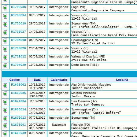
Campionato Regionale Tiro di Campag
R1706035
11/06/2017
Interregionale
Laghi (VI)
Campionato Regionale Campagna
R1706034
04/06/2017
Interregionale
Vicenza (VI)
12+12 Vicenza3
R1705010
28/05/2017
Interregionale
Sopramonte (TN)
17° Trofeo dell'Aquilotto" - Camp. 
R1706027
14/05/2017
Interregionale
Vicenza (VI)
Fase qualificazione Grand Prix Camp
R1705008
06/05/2017
Interregionale
Spormaggiore (TN)
XX Trofeo Castel Belfort
R1706020
23/04/2017
Interregionale
Vicenza (VI)
12+12 Vicenza2
R1708012
02/04/2017
Interregionale
Vallette di Ostellato (FE)
XVIII H&F del Delta
R1704039
19/03/2017
Interregionale
Darfo Boario T.(BS)
Codice
Data
Calendario
Località
R1606062
10/12/2016
Interregionale
Alte Di Montecchio Maggiore
11/12/2016
Indoor Montecchio
R1606056
12/11/2016
Interregionale
Marano Vicentino
13/11/2016
Indoor Marano
R1621004
11/09/2016
Interregionale
San Genesio (BZ)
Trofeo san Genesio
R1605014
13/08/2016
Interregionale
Spormaggiore (Tn)
14/08/2016
19° Trofeo “Castel Belfort”
R1605013
07/08/2016
Interregionale
Sopramonte (Tn)
N1601001
29/07/2016
Nazionale
Pinerolo (TO)
31/07/2016
Campionati Italiani Tiro Di Campagn
R1606039
03/07/2016
Interregionale
Castion
Camp. Regionale Campagna Xxv Coppa 