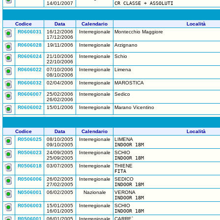
14/01/2007
CR CLASSE + ASSOLUTI
Codice
Data
Calendario
Località
R0606031
16/12/2006
Interregionale
Montecchio Maggiore
17/12/2006
R0606028
19/11/2006
Interregionale
Arzignano
R0606024
21/10/2006
Interregionale
Schio
22/10/2006
R0606022
07/10/2006
Interregionale
Limena
08/10/2006
R0606032
02/04/2006
Interregionale
MAROSTICA
R0606007
25/02/2006
Interregionale
Sedico
26/02/2006
R0606002
15/01/2006
Interregionale
Marano Vicentino
Codice
Data
Calendario
Località
R0506025
08/10/2005
Interregionale
LIMENA
09/10/2005
INDOOR 18M
R0506023
24/09/2005
Interregionale
SCHIO
25/09/2005
INDOOR 18M
R0506018
03/07/2005
Interregionale
THIENE
FITA
R0506006
26/02/2005
Interregionale
SEDICO
27/02/2005
INDOOR 18M
N0506001
06/02/2005
Nazionale
VERONA
INDOOR 18M
R0506003
15/01/2005
Interregionale
SCHIO
16/01/2005
INDOOR 18M
R0506001
06/01/2005
Interregionale
CARRE`