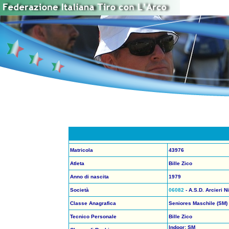
Matricola
43976
Atleta
Bille Zico
Anno di nascita
1979
Società
06082
- A.S.D. Arcieri N
Classe Anagrafica
Seniores Maschile (SM)
Tecnico Personale
Bille Zico
Indoor: SM