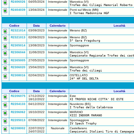
R2406026
04/05/2024
Interregionale
Marostica (VI)
Trofeo dei Ciliegi Memorial Roberto
R2404039
13/04/2024
Interregionale
Ponti sul Mincio (MN)
I Torneo Madonnina H&F
Codice
Data
Calendario
Località
R2321014
03/09/2023
Interregionale
Merano (BZ)
R2321013
02/09/2023
Interregionale
Merano (BZ)
5° Gara Fragsburg
R2305014
13/08/2023
Interregionale
Spormaggiore
R2306044
11/06/2023
Interregionale
Marostica (VI)
Campionato Regionale Trofeo dei cas
R2305005
27/05/2023
Interregionale
Spormaggiore
R2306020
15/04/2023
Interregionale
Marostica (VI)
Trofeo dei ciliegi
R2308016
02/04/2023
Interregionale
OSTELLATO
24° HF DEL DELTA
Codice
Data
Calendario
Località
R2206075
17/12/2022
Interregionale
Este
18/12/2022
XI TROFEO NICHE CITTA' DI ESTE
R2204133
04/12/2022
Interregionale
Nuvolento (BS)
I Trofeo della Calabrosa
R2206062
16/10/2022
Interregionale
MARANO
XIII INDOOR MARANO
R2205013
07/08/2022
Interregionale
Spormaggiore
IV Speck Trophy
N2208002
22/07/2022
Nazionale
Castellarano
24/07/2022
Campionati Italiani Tiro di Campagn