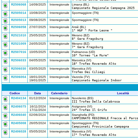
R2506068
14/09/2025
Interregionale
Limana (BL)
Campionato Regionale Campagna 2025
R2505014
10/08/2025
Interregionale
Spormaggiore (TN)
R2505013
09/08/2025
Interregionale
Spormaggiore (TN)
R2506058
27/07/2025
Interregionale
Arsiè (BL)
1° H&F " Forte Leone "
R2521010
25/05/2025
Interregionale
Merano (BZ)
8° Gara Fragsburg
R2521009
24/05/2025
Interregionale
Merano (BZ)
7° Gara Fragsburg
R2507016
10/05/2025
Interregionale
Palmanova (UD)
10° Torneo "Le Mure"
R2506033
04/05/2025
Interregionale
Marostica (VI)
18° Trofeo Roveredo Alto
R2506030
03/05/2025
Interregionale
Marostica (VI)
Trofeo Dei Ciliegi
R2506004
18/01/2025
Interregionale
Vazzola (TV)
19/01/2025
Campionato Regionale Indoor
Codice
Data
Calendario
Località
R2404134
01/12/2024
Interregionale
Nuvolento (BS)
III Trofeo Della Calabrosa
R2406075
16/11/2024
Interregionale
Arzignano (VI)
17/11/2024
24° Trofeo Il Grifo
R2406040
02/06/2024
Interregionale
Stanghella (PD)
CAMPIONATO REGIONALE Frecce al Parc
R2405008
26/05/2024
Interregionale
Spormaggiore (TN)
Campionati Provinciale Campagna
R2406028
05/05/2024
Interregionale
Marostica (VI)
17° Trofeo Roveredo Alto