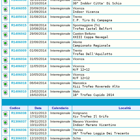
12/10/2014
30° Inddor Citta' Di Schio
R1406055
20/09/2014
Interregionale
Vicenza
21/09/2014
Indoor Vicenza
R1405018
31/08/2014
Interregionale
Trento
C.P. Tiro Di Campagna
R1405015
09/08/2014
Interregionale
Spormaggiore (Tn)
10/08/2014
Trofeo Castel Belfort
R1406042
29/06/2014
Interregionale
Castion Belluno
XXIII Coppa Nevegal
R1406039
22/06/2014
Interregionale
Alonte
Campionato Regionale
R1405009
01/06/2014
Interregionale
Trento
Trofeo Dell'Aquilotto
R1406034
31/05/2014
Interregionale
Vicenza
R1406027
11/05/2014
Interregionale
Vicenza
H/F 12+12
R1406025
10/05/2014
Interregionale
Vicenza
H/F 12+12
R1406018
06/04/2014
Interregionale
Marostica
Xiii Trofeo Roveredo Alto
R1406010
15/02/2014
Interregionale
Malo
16/02/2014
18° Trofeo Cupido 2014
Codice
Data
Calendario
Località
R1306038
16/11/2013
Interregionale
Arzignano
17/11/2013
Xiv Trofeo Il Grifo
R1306037
09/11/2013
Interregionale
Marano Vicentino
10/11/2013
Indoor Marano Vicentino
R1306036
02/11/2013
Interregionale
Treviso
03/11/2013
36° Trofeo Loggia Dei Trecento
R1306033
12/10/2013
Interregionale
Schio