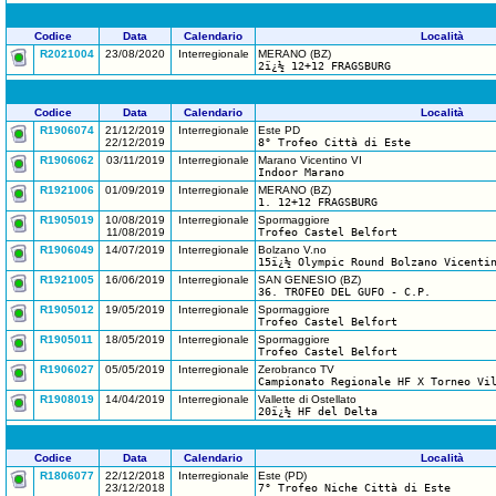
Codice
Data
Calendario
Località
R2021004
23/08/2020
Interregionale
MERANO (BZ)
2ï¿½ 12+12 FRAGSBURG
Codice
Data
Calendario
Località
R1906074
21/12/2019
Interregionale
Este PD
22/12/2019
8° Trofeo Città di Este
R1906062
03/11/2019
Interregionale
Marano Vicentino VI
Indoor Marano
R1921006
01/09/2019
Interregionale
MERANO (BZ)
1. 12+12 FRAGSBURG
R1905019
10/08/2019
Interregionale
Spormaggiore
11/08/2019
Trofeo Castel Belfort
R1906049
14/07/2019
Interregionale
Bolzano V.no
15ï¿½ Olympic Round Bolzano Vicenti
R1921005
16/06/2019
Interregionale
SAN GENESIO (BZ)
36. TROFEO DEL GUFO - C.P.
R1905012
19/05/2019
Interregionale
Spormaggiore
Trofeo Castel Belfort
R1905011
18/05/2019
Interregionale
Spormaggiore
Trofeo Castel Belfort
R1906027
05/05/2019
Interregionale
Zerobranco TV
Campionato Regionale HF X Torneo Vi
R1908019
14/04/2019
Interregionale
Vallette di Ostellato
20ï¿½ HF del Delta
Codice
Data
Calendario
Località
R1806077
22/12/2018
Interregionale
Este (PD)
23/12/2018
7° Trofeo Niche Città di Este