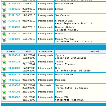
R1006047
10/10/2010
Interregionale
Marano Vicentino
R1006046
02/10/2010
Interregionale
Limena
03/10/2010
R1021005
12/09/2010
Interregionale
San Genesio
R1006043
05/09/2010
Interregionale
S. Maria Di Sala
Camp. Regionale + Assoluti
R1006038
04/07/2010
Interregionale
Nevegal - Belluno
21 Coppa Nevegal
R1006020
11/04/2010
Interregionale
Marostica
R1006002
10/01/2010
Interregionale
Marano Vicentino
24° Indoor Citta' Di Schio
Codice
Data
Calendario
Località
R0906041
12/12/2009
Interregionale
Vigonza
13/12/2009
Indoor Del Graticolato
R0906035
07/11/2009
Interregionale
Treviso
08/11/2009
Indoor Treviso
R0906033
17/10/2009
Interregionale
Schio
18/10/2009
23 Trofeo Citta' Di Schio
R0906032
11/10/2009
Interregionale
Marano Vicentino
R0906010
05/04/2009
Interregionale
Marostica
N0906008
21/02/2009
Nazionale
Sedico
22/02/2009
Trofeo Citta' Di Sedico
R0906004
25/01/2009
Interregionale
Thiene
R0906002
10/01/2009
Interregionale
Marano V.No
11/01/2009
Campionato Regionale