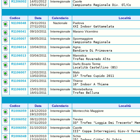
R1206002
14/01/2012
Interregionale
Caorle
15/01/2012
Campionato Regionale Div. Ol/Co
Codice
Data
Calendario
Località
N1106048
26/11/2011
Nazionale
Padova
27/11/2011
XXI Indoor Gattamelata
R1106041
09/10/2011
Interregionale
Marano Vicentino
R1105007
08/05/2011
Interregionale
Spormaggiore
Campionato Regionale
R1106014
10/04/2011
Interregionale
Agna
Bandiera Di Primavera
R1106013
03/04/2011
Interregionale
Marostica
Trofeo Roveredo Alto
R1104027
20/03/2011
Interregionale
Darfo Boario Terme
Località Castellino (BS)
R1106007
12/02/2011
Interregionale
Malo
13/02/2011
15° Trofeo Cupido 2011
R1106004
23/01/2011
Interregionale
Thiene
10° Indoor A Thiene
R1106003
15/01/2011
Interregionale
Montebelluna
16/01/2011
Trofeo Belluna
Codice
Data
Calendario
Località
R1006059
18/12/2010
Interregionale
Montecchio Maggiore
19/12/2010
R1006052
06/11/2010
Interregionale
Treviso
07/11/2010
33° Trofeo "Loggia Dei Trecento" Me
R1006050
31/10/2010
Interregionale
Caorle
III^ Coppa Interregioni Giov-V Torn
R1006048
16/10/2010
Interregionale
Schio
17/10/2010
25° Indoor Citta' Di Schio