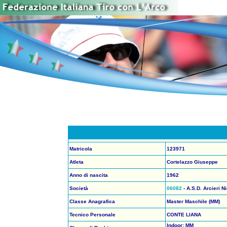
Matricola
123971
Atleta
Cortelazzo Giuseppe
Anno di nascita
1962
Società
06082
- A.S.D. Arcieri N
Classe Anagrafica
Master Maschile (MM)
Tecnico Personale
CONTE LIANA
Indoor: MM