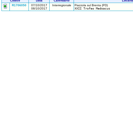
Codice
Data
Calendario
Localit
R1706050
07/10/2017
Interregionale
Piazzola sul Brenta (PD)
08/10/2017
XXII Trofeo Medoacus