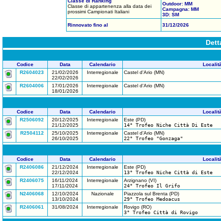
Classe di Ranking
Outdoor: MM
Classe di appartenenza alla data dei
Campagna: MM
prossimi Campionati Italiani
3D: SM
Rinnovato fino al
31/12/2026
Dett
Codice
Data
Calendario
Localit
R2604023
21/02/2026
Interregionale
Castel d'Ario (MN)
22/02/2026
R2604006
17/01/2026
Interregionale
Castel d'Ario (MN)
18/01/2026
Codice
Data
Calendario
Localit
R2506092
20/12/2025
Interregionale
Este (PD)
21/12/2025
14° Trofeo Niche Città Di Este
R2504112
25/10/2025
Interregionale
Castel d'Ario (MN)
26/10/2025
22° Trofeo "Gonzaga"
Codice
Data
Calendario
Localit
R2406086
21/12/2024
Interregionale
Este (PD)
22/12/2024
13° Trofeo Niche Città di Este
R2406075
16/11/2024
Interregionale
Arzignano (VI)
17/11/2024
24° Trofeo Il Grifo
N2406068
12/10/2024
Nazionale
Piazzola sul Brenta (PD)
13/10/2024
29° Trofeo Medoacus
R2406061
31/08/2024
Interregionale
Rovigo (RO)
3° Trofeo Città di Rovigo