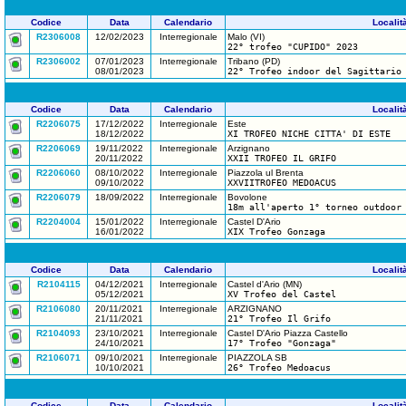
Codice
Data
Calendario
Localit
R2306008
12/02/2023
Interregionale
Malo (VI)
22° trofeo "CUPIDO" 2023
R2306002
07/01/2023
Interregionale
Tribano (PD)
08/01/2023
22° Trofeo indoor del Sagittario
Codice
Data
Calendario
Localit
R2206075
17/12/2022
Interregionale
Este
18/12/2022
XI TROFEO NICHE CITTA' DI ESTE
R2206069
19/11/2022
Interregionale
Arzignano
20/11/2022
XXII TROFEO IL GRIFO
R2206060
08/10/2022
Interregionale
Piazzola ul Brenta
09/10/2022
XXVIITROFEO MEDOACUS
R2206079
18/09/2022
Interregionale
Bovolone
18m all'aperto 1° torneo outdoor
R2204004
15/01/2022
Interregionale
Castel D'Ario
16/01/2022
XIX Trofeo Gonzaga
Codice
Data
Calendario
Localit
R2104115
04/12/2021
Interregionale
Castel d'Ario (MN)
05/12/2021
XV Trofeo del Castel
R2106080
20/11/2021
Interregionale
ARZIGNANO
21/11/2021
21° Trofeo Il Grifo
R2104093
23/10/2021
Interregionale
Castel D'Ario Piazza Castello
24/10/2021
17° Trofeo "Gonzaga"
R2106071
09/10/2021
Interregionale
PIAZZOLA SB
10/10/2021
26° Trofeo Medoacus
Codice
Data
Calendario
Localit