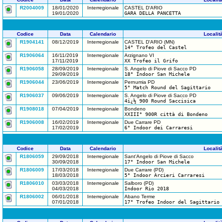
R2004009
18/01/2020
Interregionale
CASTEL D'ARIO
19/01/2020
GARA DELLA PANCETTA
Codice
Data
Calendario
Localit
R1904141
08/12/2019
Interregionale
CASTEL D'ARIO (MN)
14° Trofeo del Castel
R1906064
16/11/2019
Interregionale
Arzignano VI
17/11/2019
XX Trofeo il Grifo
R1906058
28/09/2019
Interregionale
S. Angelo di Piove di Sacco PD
29/09/2019
18° Indoor San Michele
R1906044
23/06/2019
Interregionale
Pernumia PD
5° Match Round del Sagittario
R1906037
09/06/2019
Interregionale
S. Angelo di Piove di Sacco PD
4ï¿½ 900 Round Saccisica
R1908018
07/04/2019
Interregionale
Bondeno
XXIII° 900R città di Bondeno
R1906008
16/02/2019
Interregionale
Due Carrare PD
17/02/2019
6° Indoor dei Carraresi
Codice
Data
Calendario
Localit
R1806059
29/09/2018
Interregionale
Sant'Angelo di Piove di Sacco
30/09/2018
17° Indoor San Michele
R1806009
17/03/2018
Interregionale
Due Carrare (PD)
18/03/2018
5° Indoor Arcieri Carraresi
R1806010
03/03/2018
Interregionale
Salboro (PD)
04/03/2018
Indoor Rio 2018
R1806002
06/01/2018
Interregionale
Abano Terme
07/01/2018
17° Trofeo Indoor del Sagittario