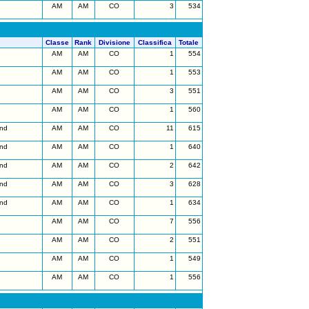
AM
AM
CO
3
534
Classe
Rank
Divisione
Classifica
Totale
AM
AM
CO
1
554
AM
AM
CO
1
553
AM
AM
CO
3
551
AM
AM
CO
1
560
nd
AM
AM
CO
11
615
nd
AM
AM
CO
1
640
nd
AM
AM
CO
2
642
nd
AM
AM
CO
3
628
nd
AM
AM
CO
1
634
AM
AM
CO
7
556
AM
AM
CO
2
551
AM
AM
CO
1
549
AM
AM
CO
1
556