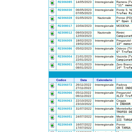
R2306085
14/05/2023
Interregionale
Ramera (TV
"11° mem
R2306030
06/05/2023
Interregionale
Ponte S. Ni
07/05/2023
Trofeo R
N2306028
01/05/2023
Nazionale
Ponso (PD)
6° Open 
R2308017
10/04/2023
Interregionale
MODENA
N2308012
09/03/2023
Nazionale
Rimini
12/03/2023
Campiona
R2306009
18/02/2023
Interregionale
Preganziol 
19/02/2023
13° memo
R2306086
05/02/2023
Interregionale
Oderzo (TV
6° Trofe
R2306004
21/01/2023
Interregionale
Vazzola (TV
22/01/2023
Campiona
R2306001
07/01/2023
Interregionale
Zero Branc
08/01/2023
14° Trof
Codice
Data
Calendario
R2206072
26/11/2022
Interregionale
Padova
27/11/2022
XXXI IND
R2206066
05/11/2022
Interregionale
Preganziol
06/11/2022
XLIV Tro
R2206063
22/10/2022
Interregionale
Ceggia
23/10/2022
V INDOOR
R2206053
31/07/2022
Interregionale
Montebellu
TROFEO D
R2206051
24/07/2022
Interregionale
Meolo
III TARG
R2206049
16/07/2022
Interregionale
Ponso
17/07/2022
CR TARGA