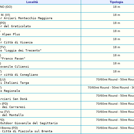
Località
Tipologia
NO (GO)
18 m
M. (VI)
18 m
or Arcieri Montecchio Maggiore
(PD)
18 m
or del Graticolato
)
18 m
o Alpen Plus
)
18 m
or Città di Vicenza
(TV)
18 m
eo "Loggia dei Trecento"
)
18 m
 "Franco Pavan"
)
18 m
iovanile Ciliensi
)
18 m
or città di Conegliano
(LU)
70/60mt Round - 50mt Rou
ti Italiani Targa
)
70/60mt Round - 50mt Round - 3
to Regionale
70/60mt Round - 50mt Rou
Arcieri San Donà
e (PD)
70/60mt Round - 50mt Rou
o dei Carraresi
na (TV)
70/60mt Round - 50mt Rou
e del Montello
PD)
70/60mt Round - 50mt Rou
 Outdoor Giovanile del Sagittario
l Brenta (PD)
70/60mt Round - 50mt Rou
o Città di Piazzola sul Brenta