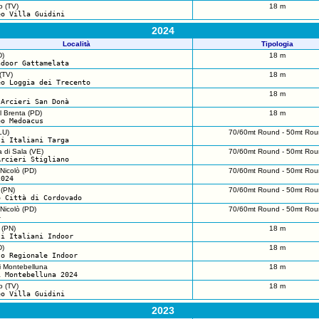
o (TV)
18 m
eo Villa Guidini
2024
Località
Tipologia
D)
18 m
ndoor Gattamelata
(TV)
18 m
eo Loggia dei Trecento
18 m
 Arcieri San Donà
l Brenta (PD)
18 m
eo Medoacus
LU)
70/60mt Round - 50mt Rou
ti Italiani Targa
 di Sala (VE)
70/60mt Round - 50mt Rou
Arcieri Stigliano
Nicolò (PD)
70/60mt Round - 50mt Rou
2024
(PN)
70/60mt Round - 50mt Rou
o Città di Cordovado
Nicolò (PD)
70/60mt Round - 50mt Rou
4
 (PN)
18 m
ti Italiani Indoor
D)
18 m
to Regionale Indoor
 Montebelluna
18 m
i Montebelluna 2024
o (TV)
18 m
eo Villa Guidini
2023