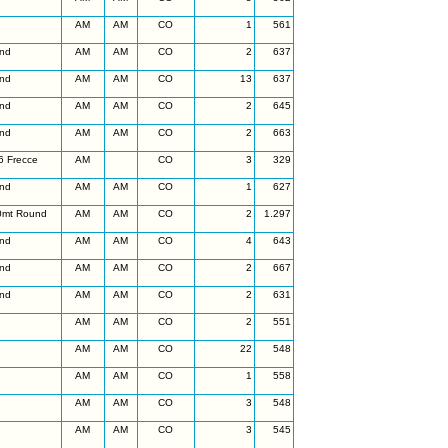
AM
AM
CO
1
561
nd
AM
AM
CO
2
637
nd
AM
AM
CO
13
637
nd
AM
AM
CO
2
645
nd
AM
AM
CO
2
663
6 Frecce
AM
CO
3
329
nd
AM
AM
CO
1
627
0mt Round
AM
AM
CO
2
1.297
nd
AM
AM
CO
4
643
nd
AM
AM
CO
2
667
nd
AM
AM
CO
2
631
AM
AM
CO
2
551
AM
AM
CO
22
548
AM
AM
CO
1
558
AM
AM
CO
3
548
AM
AM
CO
3
545