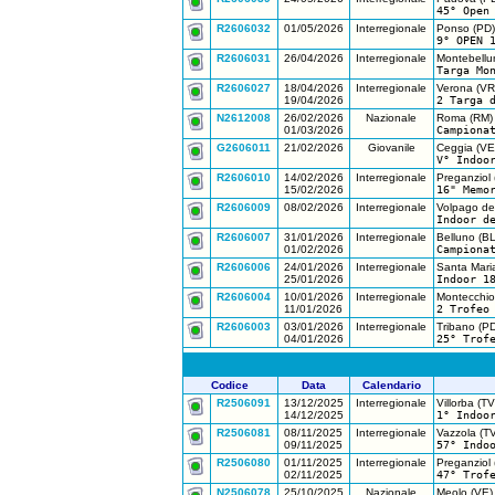
45° Open
R2606032
01/05/2026
Interregionale
Ponso (PD)
9° OPEN 
R2606031
26/04/2026
Interregionale
Montebellu
Targa Mo
R2606027
18/04/2026
Interregionale
Verona (VR
19/04/2026
2 Targa 
N2612008
26/02/2026
Nazionale
Roma (RM)
01/03/2026
Campiona
G2606011
21/02/2026
Giovanile
Ceggia (VE
V° Indoo
R2606010
14/02/2026
Interregionale
Preganziol 
15/02/2026
16" Memo
R2606009
08/02/2026
Interregionale
Volpago del
Indoor d
R2606007
31/01/2026
Interregionale
Belluno (BL
01/02/2026
Campiona
R2606006
24/01/2026
Interregionale
Santa Maria
25/01/2026
Indoor 1
R2606004
10/01/2026
Interregionale
Montecchio
11/01/2026
2 Trofeo
R2606003
03/01/2026
Interregionale
Tribano (PD
04/01/2026
25° Trof
Codice
Data
Calendario
R2506091
13/12/2025
Interregionale
Villorba (TV
14/12/2025
1° Indoo
R2506081
08/11/2025
Interregionale
Vazzola (TV
09/11/2025
57° Indo
R2506080
01/11/2025
Interregionale
Preganziol 
02/11/2025
47° Trof
N2506078
25/10/2025
Nazionale
Meolo (VE)