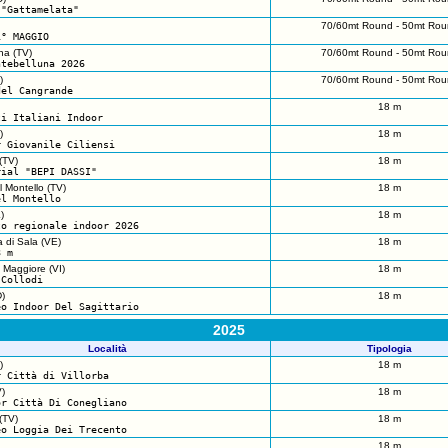
 "Gattamelata"
70/60mt Round - 50mt Rou
1° MAGGIO
na (TV)
70/60mt Round - 50mt Rou
ntebelluna 2026
)
70/60mt Round - 50mt Rou
del Cangrande
18 m
ti Italiani Indoor
)
18 m
r Giovanile Ciliensi
(TV)
18 m
rial "BEPI DASSI"
 Montello (TV)
18 m
el Montello
)
18 m
to regionale indoor 2026
 di Sala (VE)
18 m
8 m
 Maggiore (VI)
18 m
 Collodi
)
18 m
eo Indoor Del Sagittario
2025
Località
Tipologia
)
18 m
r Città di Villorba
)
18 m
or Città Di Conegliano
(TV)
18 m
eo Loggia Dei Trecento
18 m