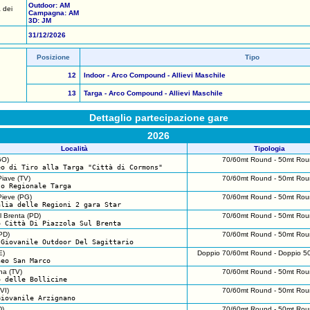
Outdoor: AM
 dei
Campagna: AM
3D: JM
31/12/2026
Posizione
Tipo
12
Indoor - Arco Compound - Allievi Maschile
13
Targa - Arco Compound - Allievi Maschile
Dettaglio partecipazione gare
2026
Località
Tipologia
GO)
70/60mt Round - 50mt Rou
eo di Tiro alla Targa "Città di Cormons"
iave (TV)
70/60mt Round - 50mt Rou
to Regionale Targa
 Pieve (PG)
70/60mt Round - 50mt Rou
alia delle Regioni 2 gara Star
l Brenta (PD)
70/60mt Round - 50mt Rou
o Città Di Piazzola Sul Brenta
PD)
70/60mt Round - 50mt Rou
 Giovanile Outdoor Del Sagittario
E)
Doppio 70/60mt Round - Doppio 5
neo San Marco
na (TV)
70/60mt Round - 50mt Rou
o delle Bollicine
VI)
70/60mt Round - 50mt Rou
Giovanile Arzignano
D)
70/60mt Round - 50mt Rou