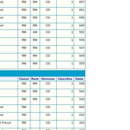
nd
RM
RM
CO
1
657
nd
RM
RM
CO
1
661
nd
RM
RM
CO
1
658
nd
RM
RM
CO
1
648
RM
AM
CO
1
552
RM
RM
CO
1
556
RM
RM
CO
1
547
RM
RM
CO
1
549
RM
RM
CO
1
555
Classe
Rank
Divisione
Classifica
Totale
RM
RM
CO
1
548
RM
RM
CO
1
544
RM
RM
CO
1
533
nd
RM
CO
1
602
nd
RM
CO
1
632
6 Frecce
RM
CO
1
310