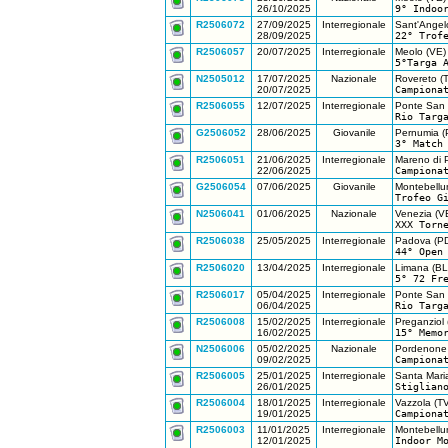
26/10/2025
9° Indoo
R2506072
27/09/2025
Interregionale
Sant'Angelo
28/09/2025
22° Trof
R2506057
20/07/2025
Interregionale
Meolo (VE)
5°Targa 
N2505012
17/07/2025
Nazionale
Rovereto (
20/07/2025
Campiona
R2506055
12/07/2025
Interregionale
Ponte San 
Rio Targ
G2506052
28/06/2025
Giovanile
Pernumia (
3° Match
R2506051
21/06/2025
Interregionale
Mareno di P
22/06/2025
Campiona
G2506054
07/06/2025
Giovanile
Montebellu
Trofeo G
N2506041
01/06/2025
Nazionale
Venezia (V
XXX Torn
R2506038
25/05/2025
Interregionale
Padova (P
44° Open
R2506020
13/04/2025
Interregionale
Limana (BL
5° 72 Fr
R2506017
05/04/2025
Interregionale
Ponte San 
06/04/2025
Rio Targ
R2506008
15/02/2025
Interregionale
Preganziol 
16/02/2025
15° Memo
N2506006
05/02/2025
Nazionale
Pordenone
09/02/2025
Campiona
R2506005
25/01/2025
Interregionale
Santa Maria
26/01/2025
Stiglian
R2506004
18/01/2025
Interregionale
Vazzola (TV
19/01/2025
Campiona
R2506003
11/01/2025
Interregionale
Montebellu
12/01/2025
Indoor M