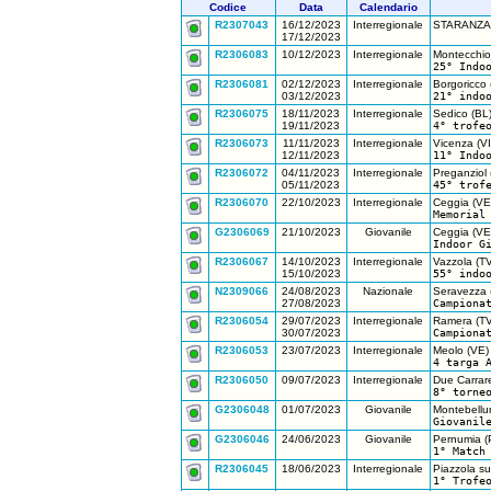
Codice
Data
Calendario
R2307043
16/12/2023
Interregionale
STARANZA
17/12/2023
R2306083
10/12/2023
Interregionale
Montecchio 
25° Indo
R2306081
02/12/2023
Interregionale
Borgoricco 
03/12/2023
21° indo
R2306075
18/11/2023
Interregionale
Sedico (BL
19/11/2023
4° trofe
R2306073
11/11/2023
Interregionale
Vicenza (VI
12/11/2023
11° Indo
R2306072
04/11/2023
Interregionale
Preganziol 
05/11/2023
45° trof
R2306070
22/10/2023
Interregionale
Ceggia (VE
Memorial
G2306069
21/10/2023
Giovanile
Ceggia (VE
Indoor G
R2306067
14/10/2023
Interregionale
Vazzola (TV
15/10/2023
55° indo
N2309066
24/08/2023
Nazionale
Seravezza 
27/08/2023
Campiona
R2306054
29/07/2023
Interregionale
Ramera (TV
30/07/2023
Campiona
R2306053
23/07/2023
Interregionale
Meolo (VE)
4 targa 
R2306050
09/07/2023
Interregionale
Due Carrar
8° torne
G2306048
01/07/2023
Giovanile
Montebellu
Giovanil
G2306046
24/06/2023
Giovanile
Pernumia (
1° Match
R2306045
18/06/2023
Interregionale
Piazzola su
1° Trofe