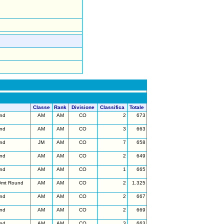
Classe
Rank
Divisione
Classifica
Totale
nd
AM
AM
CO
2
673
nd
AM
AM
CO
3
663
nd
JM
AM
CO
7
658
nd
AM
AM
CO
2
649
nd
AM
AM
CO
1
665
0mt Round
AM
AM
CO
2
1.325
nd
AM
AM
CO
2
667
nd
AM
AM
CO
2
669
nd
AM
AM
CO
3
663