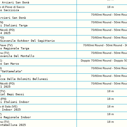
r Arcieri San Donà
 di Piove di Sacco
18 m
eo Saccisica
70/60mt Round - 50mt Rou
Arcieri San Donà
TN)
70/60mt Round - 50mt Rou
ti Italiani Targa
Nicolò (PD)
70/60mt Round - 50mt Rou
a4 2025
PD)
70/60mt Round - 50mt Rou
 Giovanile Outdoor Del Sagittario
iave (TV)
70/60mt Round - 50mt Round - 3
to Regionale Targa
na (TV)
70/60mt Round - 50mt Rou
iovanile Del Montello
E)
Doppio 70/60mt Round - Doppio 5
eo San Marco
D)
70/60mt Round - 50mt Rou
 "Gattamelata"
)
70/60mt Round - 50mt Rou
ecce Delle Dolomiti Bellunesi
Nicolò (PD)
70/60mt Round - 50mt Rou
a1 2025
(TV)
18 m
rial Bepi Dassi
 (PN)
18 m
ti Italiani Indoor
 di Sala (VE)
18 m
o Indoor 2025
)
18 m
to Regionale Indoor
na (TV)
18 m
ontebelluna 2025