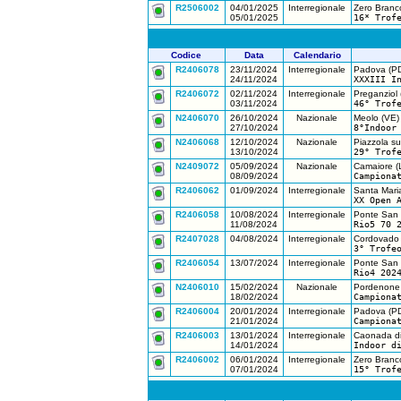
R2506002
04/01/2025
Interregionale
Zero Branc
05/01/2025
16* Trof
Codice
Data
Calendario
R2406078
23/11/2024
Interregionale
Padova (P
24/11/2024
XXXIII I
R2406072
02/11/2024
Interregionale
Preganziol 
03/11/2024
46° Trof
N2406070
26/10/2024
Nazionale
Meolo (VE)
27/10/2024
8°Indoor
N2406068
12/10/2024
Nazionale
Piazzola su
13/10/2024
29° Trof
N2409072
05/09/2024
Nazionale
Camaiore (
08/09/2024
Campiona
R2406062
01/09/2024
Interregionale
Santa Maria
XX Open 
R2406058
10/08/2024
Interregionale
Ponte San 
11/08/2024
Rio5 70 
R2407028
04/08/2024
Interregionale
Cordovado 
3° Trofe
R2406054
13/07/2024
Interregionale
Ponte San 
Rio4 202
N2406010
15/02/2024
Nazionale
Pordenone
18/02/2024
Campiona
R2406004
20/01/2024
Interregionale
Padova (P
21/01/2024
Campiona
R2406003
13/01/2024
Interregionale
Caonada di
14/01/2024
Indoor d
R2406002
06/01/2024
Interregionale
Zero Branc
07/01/2024
15° Trof