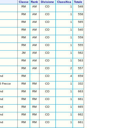
Classe
Rank
Divisione
Classifica
Totale
RM
AM
CO
1
548
RM
AM
CO
1
558
RM
AM
CO
1
565
RM
AM
CO
1
540
RM
AM
CO
1
559
RM
AM
CO
1
555
JM
AM
CO
1
562
RM
AM
CO
1
563
RM
AM
CO
2
557
nd
RM
CO
4
659
6 Frecce
RM
RM
CO
1
332
nd
RM
RM
CO
1
663
nd
RM
RM
CO
1
661
nd
RM
RM
CO
1
665
nd
RM
RM
CO
1
662
nd
RM
RM
CO
1
661