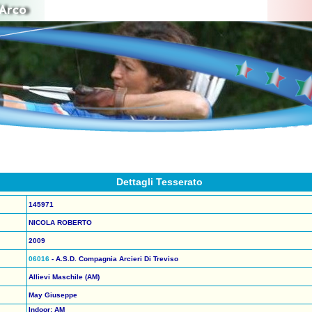
Dettagli Tesserato
145971
NICOLA ROBERTO
2009
06016
- A.S.D. Compagnia Arcieri Di Treviso
Allievi Maschile (AM)
May Giuseppe
Indoor: AM