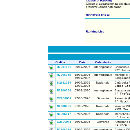
Classe di Ranking
Classe di appartenenza alla data
prossimi Campionati Italiani
Rinnovato fino al
Ranking List
Codice
Data
Calendario
R2607031
26/07/2026
Interregionale
Cormons (
22° Torn
R2606058
18/07/2026
Interregionale
Mareno di P
19/07/2026
Campiona
N2611029
10/07/2026
Nazionale
Città della
12/07/2026
Coppa It
R2606054
05/07/2026
Interregionale
Piazzola su
4° Trofe
G2606052
27/06/2026
Giovanile
Pernumia (
4° Match
N2606051
21/06/2026
Nazionale
Venezia (V
XXXI Tor
N2606047
07/06/2026
Nazionale
Montebellu
5° Trofe
G2606041
30/05/2026
Giovanile
Arzignano (
3º Open 
R2606039
24/05/2026
Interregionale
Padova (P