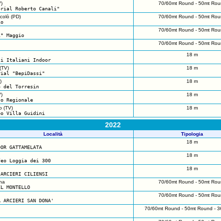
)
70/60mt Round - 50mt Rou
orial Roberto Canali"
colò (PD)
70/60mt Round - 50mt Rou
io
70/60mt Round - 50mt Rou
1° Maggio
70/60mt Round - 50mt Rou
18 m
ti Italiani Indoor
(TV)
18 m
rial "BepiDassi"
)
18 m
o del Torresin
)
18 m
to Regionale
o (TV)
18 m
eo Villa Guidini
2022
Località
Tipologia
18 m
OOR GATTAMELATA
18 m
feo Loggia dei 300
18 m
 ARCIERI CILIENSI
na
70/60mt Round - 50mt Rou
EL MONTELLO
70/60mt Round - 50mt Rou
A ARCIERI SAN DONA'
70/60mt Round - 50mt Round - 3