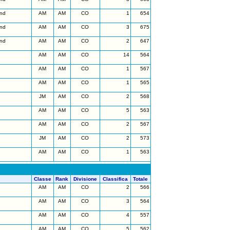
nd
AM
AM
CO
1
654
nd
AM
AM
CO
3
675
nd
AM
AM
CO
2
647
AM
AM
CO
14
564
AM
AM
CO
1
567
AM
AM
CO
1
565
JM
AM
CO
2
568
AM
AM
CO
5
563
AM
AM
CO
2
567
JM
AM
CO
2
573
AM
AM
CO
1
563
Classe
Rank
Divisione
Classifica
Totale
AM
AM
CO
2
566
AM
AM
CO
3
564
AM
AM
CO
4
557
AM
AM
CO
5
562