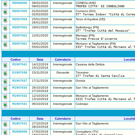
R2006006
08/02/2020
Interregionale
CONEGLIANO
09/02/2020
TROFEO CITTA' DI CONEGLIANO
R2007005
01/02/2020
Interregionale
Cormons (GO)
02/02/2020
57° Torneo Indoor "Città di Corm
R2007004
25/01/2020
Interregionale
Terzo di Aquileia (UD)
26/01/2020
R2007003
19/01/2020
Interregionale
Spilimbergo (PN)
37° "Trofeo Città del Mosaico"
R2007002
12/01/2020
Interregionale
Maniago (PN)
Torneo Frecce D'inverno
R2007001
04/01/2020
Interregionale
Morsano al Tagliamento (PN)
05/01/2020
XIV° Trofeo Città di Morsano al 
Codice
Data
Calendario
Localit
R1907041
14/12/2019
Interregionale
Casarsa della Delizia
15/12/2019
G1907038
23/11/2019
Giovanile
Tricesimo
17° Trofeo di Santa Cecilia
R1907037
17/11/2019
Interregionale
Gorizia
R1907034
26/10/2019
Interregionale
San Vito al Tagliamento
27/10/2019
R1907032
12/10/2019
Interregionale
Morsano al Tagliamento
13/10/2019
XIII Trofeo Città di Morsano al 
R1907031
06/10/2019
Interregionale
Codroipo
Codice
Data
Calendario
Localit
R1807031
27/10/2018
Interregionale
San Vito al Tagliamento
28/10/2018
R1806008
17/02/2018
Interregionale
Conegliano (TV)
18/02/2018
Trofeo Città di Conegliano