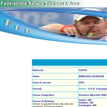
Matricola
122437
Atleta
MARCUZZI GIUSEPPE
Anno di nascita
2001
Società
06005
- A.S.D. Compagni
Classe Anagrafica
Seniores Maschile (SM)
Indoor: SM
Classe di Ranking
Outdoor: SM
Classe di appartenenza alla data dei
Campagna: SM
prossimi Campionati Italiani