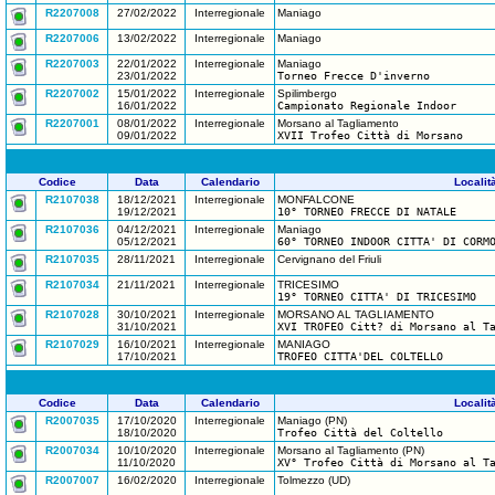
R2207008
27/02/2022
Interregionale
Maniago
R2207006
13/02/2022
Interregionale
Maniago
R2207003
22/01/2022
Interregionale
Maniago
23/01/2022
Torneo Frecce D'inverno
R2207002
15/01/2022
Interregionale
Spilimbergo
16/01/2022
Campionato Regionale Indoor
R2207001
08/01/2022
Interregionale
Morsano al Tagliamento
09/01/2022
XVII Trofeo Città di Morsano
Codice
Data
Calendario
Localit
R2107038
18/12/2021
Interregionale
MONFALCONE
19/12/2021
10° TORNEO FRECCE DI NATALE
R2107036
04/12/2021
Interregionale
Maniago
05/12/2021
60° TORNEO INDOOR CITTA' DI CORM
R2107035
28/11/2021
Interregionale
Cervignano del Friuli
R2107034
21/11/2021
Interregionale
TRICESIMO
19° TORNEO CITTA' DI TRICESIMO
R2107028
30/10/2021
Interregionale
MORSANO AL TAGLIAMENTO
31/10/2021
XVI TROFEO Citt? di Morsano al T
R2107029
16/10/2021
Interregionale
MANIAGO
17/10/2021
TROFEO CITTA'DEL COLTELLO
Codice
Data
Calendario
Localit
R2007035
17/10/2020
Interregionale
Maniago (PN)
18/10/2020
Trofeo Città del Coltello
R2007034
10/10/2020
Interregionale
Morsano al Tagliamento (PN)
11/10/2020
XV° Trofeo Città di Morsano al T
R2007007
16/02/2020
Interregionale
Tolmezzo (UD)