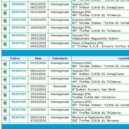
R2506081
08/11/2025
Interregionale
Vazzola (TV)
09/11/2025
57° Indoor Città Di Conegliano
R2507038
02/11/2025
Interregionale
Maniago (PN)
46° Trofeo Città di Tolmezzo
R2507008
23/02/2025
Interregionale
Cormons (GO)
67° Torneo Indoor "Città di Corm
R2507006
16/02/2025
Interregionale
Maniago (PN)
45° Trofeo Città di Tolmezzo
R2506004
18/01/2025
Interregionale
Vazzola (TV)
19/01/2025
Campionato Regionale Indoor
R2507001
04/01/2025
Interregionale
Sesto al Reghena (PN)
05/01/2025
2° Trofeo A.S.D. Arcieri Curtis 
Codice
Data
Calendario
Localit
R2407040
01/12/2024
Interregionale
Cormons (GO)
66° Torneo Indoor "Città di Corm
R2406074
09/11/2024
Interregionale
Vazzola (TV)
10/11/2024
56° Indoor Città di Conegliano
R2407034
03/11/2024
Interregionale
Tolmezzo (UD)
44° Trofeo Città di Tolmezzo
N2406070
26/10/2024
Nazionale
Meolo (VE)
27/10/2024
8°Indoor Arcieri San Donà
R2407033
19/10/2024
Interregionale
Maniago (PN)
20/10/2024
Trofeo Città del Coltello
R2407008
25/02/2024
Interregionale
Cormons (GO)
65° Torneo Indoor "Città di Corm
R2407006
11/02/2024
Interregionale
Tolmezzo (UD)
43° Trofeo Città di Tolmezzo
R2407001
06/01/2024
Interregionale
Morsano al Tagliamento (PN)
07/01/2024
XXI Trofeo Città di Morsano