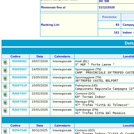
3D: SM
Rinnovato fino al
31/12/2026
Posizione
Ranking List
83
Campagn
161
Indoor -
Dett
Codice
Data
Calendario
Localit
R2606061
26/07/2026
Interregionale
Arsiè (BL)
3° H&F " Forte Leone "
R2605007
24/05/2026
Interregionale
Spormaggiore (TN)
CAMP. PROVINCIALE 39°TROFEO CAST
R2605006
23/05/2026
Interregionale
Spormaggiore (TN)
38°TROFEO CASTEL BELFORT
R2607019
10/05/2026
Interregionale
Palmanova (UD)
Campionato Regionale Campagna 13
R2607007
22/02/2026
Interregionale
Cormons (GO)
69° Torneo Indoor
R2607008
15/02/2026
Interregionale
Maniago (PN)
47° Trofeo "Città di Tolmezzo"
R2607004
25/01/2026
Interregionale
Spilimbergo (PN)
41° Trofeo Città del Mosaico
Codice
Data
Calendario
Localit
R2507045
30/11/2025
Interregionale
Cormons (GO)
68° Torneo Indoor "Città di Corm