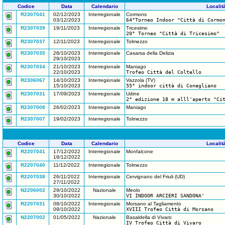
Codice
Data
Calendario
Localit
R2307041
02/12/2023
Interregionale
Cormons
03/12/2023
64°Torneo Indoor "Città di Cormo
R2307039
19/11/2023
Interregionale
Tricesimo
20° Torneo "Città di Tricesimo"
R2307037
12/11/2023
Interregionale
Tolmezzo
R2307035
28/10/2023
Interregionale
Casarsa della Delizia
29/10/2023
R2307034
21/10/2023
Interregionale
Maniago
22/10/2023
Trofeo Città del Coltello
R2306067
14/10/2023
Interregionale
Vazzola (TV)
15/10/2023
55° indoor città di Conegliano
R2307031
17/09/2023
Interregionale
Udine
2° edizione 18 m alll'aperto "Ci
R2307008
26/02/2023
Interregionale
Maniago
R2307007
19/02/2023
Interregionale
Tolmezzo
Codice
Data
Calendario
Localit
R2207041
17/12/2022
Interregionale
Monfalcone
18/12/2022
R2207040
11/12/2022
Interregionale
Tolmezzo
R2207038
26/11/2022
Interregionale
Cervignano del Friuli (UD)
27/11/2022
N2206002
29/10/2022
Nazionale
Meolo
30/10/2022
VI INDOOR ARCIERI SANDONA'
R2207031
08/10/2022
Interregionale
Morsano al Tagliamento
09/10/2022
XVIII Trofeo Città di Morsano
N2207002
01/05/2022
Nazionale
Basaldella di Vivaro
IV Trofeo Città di Vivaro