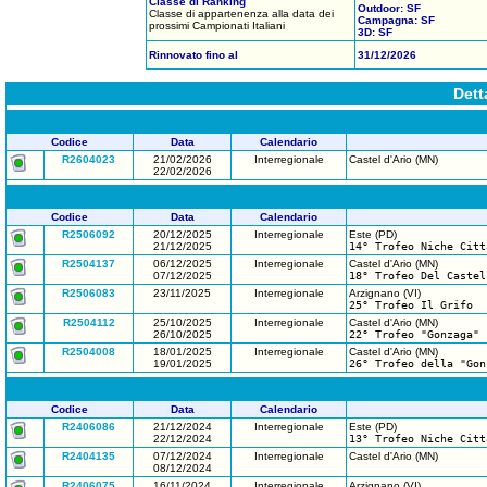
Classe di Ranking
Outdoor: SF
Classe di appartenenza alla data dei
Campagna: SF
prossimi Campionati Italiani
3D: SF
Rinnovato fino al
31/12/2026
Dett
Codice
Data
Calendario
R2604023
21/02/2026
Interregionale
Castel d'Ario (MN)
22/02/2026
Codice
Data
Calendario
R2506092
20/12/2025
Interregionale
Este (PD)
21/12/2025
14° Trofeo Niche Citt
R2504137
06/12/2025
Interregionale
Castel d'Ario (MN)
07/12/2025
18° Trofeo Del Castel
R2506083
23/11/2025
Interregionale
Arzignano (VI)
25° Trofeo Il Grifo
R2504112
25/10/2025
Interregionale
Castel d'Ario (MN)
26/10/2025
22° Trofeo "Gonzaga"
R2504008
18/01/2025
Interregionale
Castel d'Ario (MN)
19/01/2025
26° Trofeo della "Gon
Codice
Data
Calendario
R2406086
21/12/2024
Interregionale
Este (PD)
22/12/2024
13° Trofeo Niche Citt
R2404135
07/12/2024
Interregionale
Castel d'Ario (MN)
08/12/2024
R2406075
16/11/2024
Interregionale
Arzignano (VI)