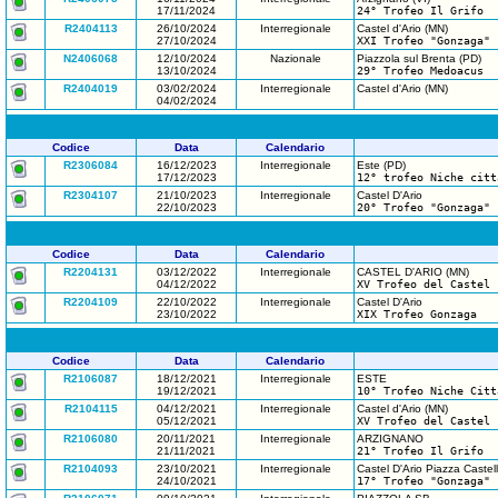
17/11/2024
24° Trofeo Il Grifo
R2404113
26/10/2024
Interregionale
Castel d'Ario (MN)
27/10/2024
XXI Trofeo "Gonzaga"
N2406068
12/10/2024
Nazionale
Piazzola sul Brenta (PD)
13/10/2024
29° Trofeo Medoacus
R2404019
03/02/2024
Interregionale
Castel d'Ario (MN)
04/02/2024
Codice
Data
Calendario
R2306084
16/12/2023
Interregionale
Este (PD)
17/12/2023
12° trofeo Niche citt
R2304107
21/10/2023
Interregionale
Castel D'Ario
22/10/2023
20° Trofeo "Gonzaga" 
Codice
Data
Calendario
R2204131
03/12/2022
Interregionale
CASTEL D'ARIO (MN)
04/12/2022
XV Trofeo del Castel
R2204109
22/10/2022
Interregionale
Castel D'Ario
23/10/2022
XIX Trofeo Gonzaga
Codice
Data
Calendario
R2106087
18/12/2021
Interregionale
ESTE
19/12/2021
10° Trofeo Niche Citt
R2104115
04/12/2021
Interregionale
Castel d'Ario (MN)
05/12/2021
XV Trofeo del Castel
R2106080
20/11/2021
Interregionale
ARZIGNANO
21/11/2021
21° Trofeo Il Grifo
R2104093
23/10/2021
Interregionale
Castel D'Ario Piazza Castel
24/10/2021
17° Trofeo "Gonzaga"