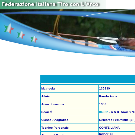
Matricola
135939
Atleta
Parolo Anna
Anno di nascita
1996
Società
06082
- A.S.D. Arcieri N
Classe Anagrafica
Seniores Femminile (SF
Tecnico Personale
CONTE LIANA
Indoor: SF