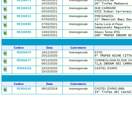
R2106071
09/10/2021
Interregionale
PIAZZOLA SB
10/10/2021
26° Trofeo Medoacus
R2106013
02/10/2021
Interregionale
DUE CARRARE
03/10/2021
VIII Indoor Carraresi
R2106012
06/03/2021
Interregionale
PREGANZIOL
07/03/2021
11° Memorial Bepi Das
R2106092
27/02/2021
Interregionale
Santa Lucia di Piave
28/02/2021
Campionato Regionale 
R2106093
13/02/2021
Interregionale
Abano Terme (PD)
14/02/2021
20Â° TROFEO INDOOR DE
Codice
Data
Calendario
R2006075
19/12/2020
Interregionale
ESTE
20/12/2020
9° TROFEO NICHE CITTA
R2006077
05/12/2020
Interregionale
CORNEGLIANA DI DUE C
06/12/2020
7ï¿½ INDOOR DEI CARRA
R2004118
24/10/2020
Interregionale
CASTEL D'ARIO
25/10/2020
Codice
Data
Calendario
R1904141
08/12/2019
Interregionale
CASTEL D'ARIO (MN)
14° Trofeo del Castel